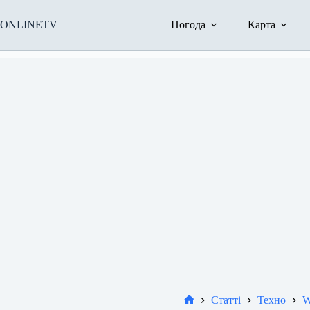
Перейти
до
ONLINETV
Погода
Карта
вмісту
Статті
Техно
W