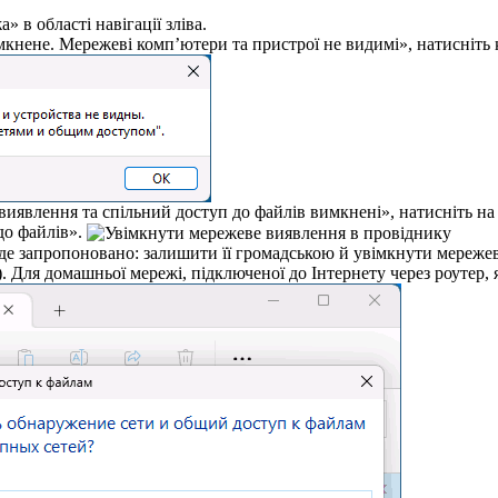
 в області навігації зліва.
нене. Мережеві комп’ютери та пристрої не видимі», натисніть
виявлення та спільний доступ до файлів вимкнені», натисніть на
до файлів».
де запропоновано: залишити її громадською й увімкнути мереже
. Для домашньої мережі, підключеної до Інтернету через роутер,