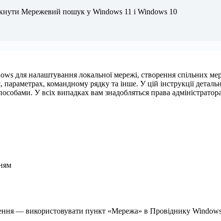
кнути Мережевий пошук у Windows 11 і Windows 10
ws для налаштування локальної мережі, створення спільних мер
, параметрах, командному рядку та інше. У цій інструкції детал
пособами. У всіх випадках вам знадобляться права адміністратор
ням
ення — використовувати пункт «Мережа» в Провіднику Windows.