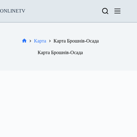
Перейти
до
ONLINETV
вмісту
Карта
Карта Брошнів-Осада
Новини
Карта Брошнів-Осада