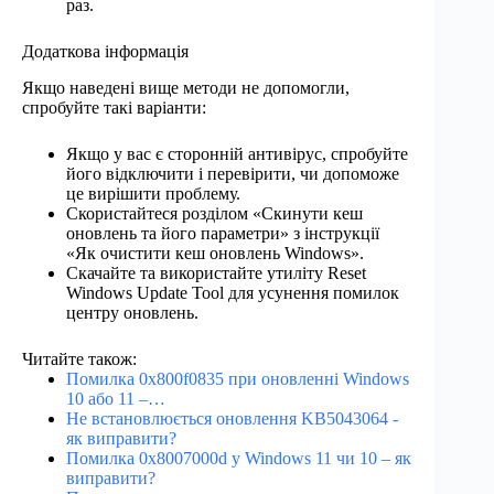
раз.
Додаткова інформація
Якщо наведені вище методи не допомогли,
спробуйте такі варіанти:
Якщо у вас є сторонній антивірус, спробуйте
його відключити і перевірити, чи допоможе
це вирішити проблему.
Скористайтеся розділом «Скинути кеш
оновлень та його параметри» з інструкції
«Як очистити кеш оновлень Windows».
Скачайте та використайте утиліту Reset
Windows Update Tool для усунення помилок
центру оновлень.
Читайте також:
Помилка 0x800f0835 при оновленні Windows
10 або 11 –…
Не встановлюється оновлення KB5043064 -
як виправити?
Помилка 0x8007000d у Windows 11 чи 10 – як
виправити?