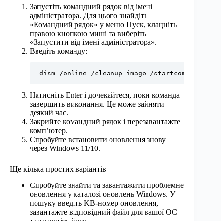
Запустіть командний рядок від імені
адміністратора. Для цього знайдіть
«Командний рядок» у меню Пуск, клацніть
правою кнопкою миші та виберіть
«Запустити від імені адміністратора».
Введіть команду:
dism /online /cleanup-image /startcomponentcle
Натисніть Enter і дочекайтеся, поки команда
завершить виконання. Це може зайняти
деякий час.
Закрийте командний рядок і перезавантажте
комп’ютер.
Спробуйте встановити оновлення знову
через Windows 11/10.
Ще кілька простих варіантів
Спробуйте знайти та завантажити проблемне
оновлення у каталозі оновлень Windows. У
пошуку введіть KB-номер оновлення,
завантажте відповідний файл для вашої ОС
та запустіть його.