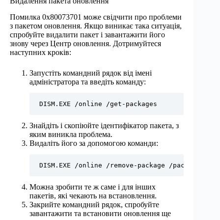
Видалення пакета оновлення
Помилка 0x80073701 може свідчити про проблеми
з пакетом оновлення. Якщо виникає така ситуація,
спробуйте видалити пакет і завантажити його
знову через Центр оновлення. Дотримуйтеся
наступних кроків:
Запустіть командний рядок від імені
адміністратора та введіть команду:
DISM.EXE /online /get-packages
Знайдіть і скопіюйте ідентифікатор пакета, з
яким виникла проблема.
Видаліть його за допомогою команди:
DISM.EXE /online /remove-package /packagename:
Можна зробити те ж саме і для інших
пакетів, які чекають на встановлення.
Закрийте командний рядок, спробуйте
завантажити та встановити оновлення ще