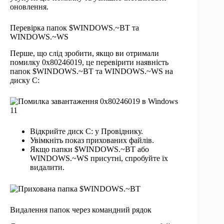
оновлення.
Перевірка папок $WINDOWS.~BT та
WINDOWS.~WS
Перше, що слід зробити, якщо ви отримали
помилку 0x80246019, це перевірити наявність
папок $WINDOWS.~BT та WINDOWS.~WS на
диску C:
Відкрийте диск C: у Провіднику.
Увімкніть показ прихованих файлів.
Якщо папки $WINDOWS.~BT або
WINDOWS.~WS присутні, спробуйте їх
видалити.
Видалення папок через командний рядок