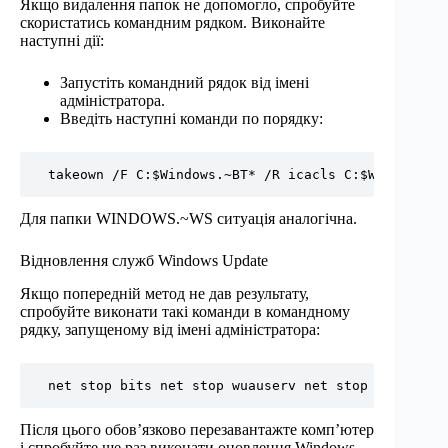
Якщо видалення папок не допомогло, спробуйте
скористатись командним рядком. Виконайте
наступні дії:
Запустіть командний рядок від імені
адміністратора.
Введіть наступні команди по порядку:
 takeown /F C:$Windows.~BT* /R icacls C:$Windows.~B
Для папки WINDOWS.~WS ситуація аналогічна.
Відновлення служб Windows Update
Якщо попередній метод не дав результату,
спробуйте виконати такі команди в командному
рядку, запущеному від імені адміністратора:
 net stop bits net stop wuauserv net stop appidsvc 
Після цього обов’язково перезавантажте комп’ютер
і спробуйте ще раз виконати оновлення Windows.