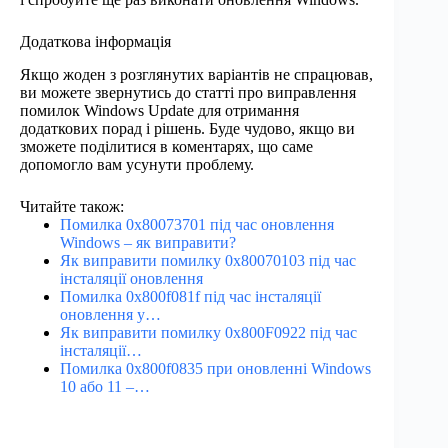
Додаткова інформація
Якщо жоден з розглянутих варіантів не спрацював,
ви можете звернутись до статті про виправлення
помилок Windows Update для отримання
додаткових порад і рішень. Буде чудово, якщо ви
зможете поділитися в коментарях, що саме
допомогло вам усунути проблему.
Читайте також:
Помилка 0x80073701 під час оновлення
Windows – як виправити?
Як виправити помилку 0x80070103 під час
інсталяції оновлення
Помилка 0x800f081f під час інсталяції
оновлення у…
Як виправити помилку 0x800F0922 під час
інсталяції…
Помилка 0x800f0835 при оновленні Windows
10 або 11 –…