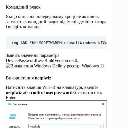
Командний рядок
Якщо опція на попередньому кроці не активна,
запустіть командний рядок від імені адміністратора
і введіть команду:
reg ADD "HKLMSOFTWAREMicrosoftWindows NTCurrentVers
Змініть значення параметра
DevicePasswordLessBuildVersion на 0.
Використання
netplwiz
Натисніть клавіші Win+R на клавіатурі, введіть
netplwiz
або
control userpasswords2
та натисніть
Enter.