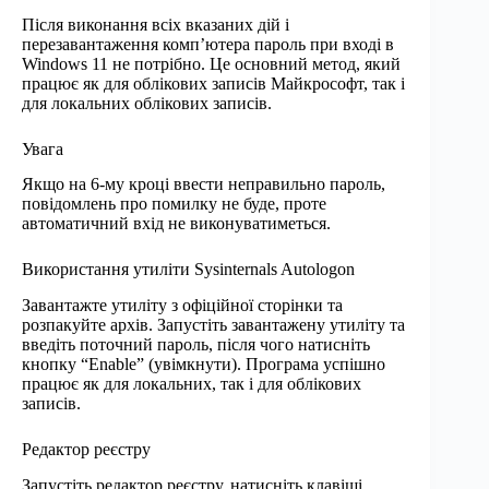
Після виконання всіх вказаних дій і
перезавантаження комп’ютера пароль при вході в
Windows 11 не потрібно. Це основний метод, який
працює як для облікових записів Майкрософт, так і
для локальних облікових записів.
Увага
Якщо на 6-му кроці ввести неправильно пароль,
повідомлень про помилку не буде, проте
автоматичний вхід не виконуватиметься.
Використання утиліти Sysinternals Autologon
Завантажте утиліту з офіційної сторінки та
розпакуйте архів. Запустіть завантажену утиліту та
введіть поточний пароль, після чого натисніть
кнопку “Enable” (увімкнути). Програма успішно
працює як для локальних, так і для облікових
записів.
Редактор реєстру
Запустіть редактор реєстру, натисніть клавіші