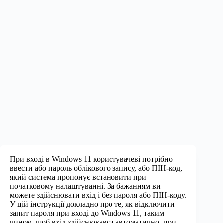
При вході в Windows 11 користувачеві потрібно
ввести або пароль облікового запису, або ПІН-код,
який система пропонує встановити при
початковому налаштуванні. За бажанням ви
можете здійснювати вхід і без пароля або ПІН-коду.
У цій інструкції докладно про те, як відключити
запит пароля при вході до Windows 11, таким
чином, щоб вхід здійснювався автоматично, при