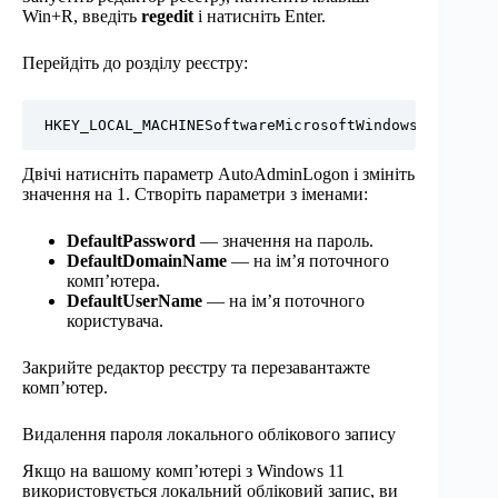
Win+R, введіть
regedit
і натисніть Enter.
Перейдіть до розділу реєстру:
HKEY_LOCAL_MACHINESoftwareMicrosoftWindows NTCurren
Двічі натисніть параметр AutoAdminLogon і змініть
значення на 1. Створіть параметри з іменами:
DefaultPassword
— значення на пароль.
DefaultDomainName
— на ім’я поточного
комп’ютера.
DefaultUserName
— на ім’я поточного
користувача.
Закрийте редактор реєстру та перезавантажте
комп’ютер.
Видалення пароля локального облікового запису
Якщо на вашому комп’ютері з Windows 11
використовується локальний обліковий запис, ви