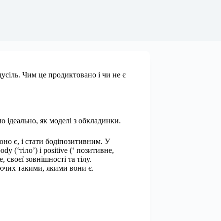
дусіль. Чим це продиктовано і чи не є
 ідеально, як моделі з обкладинки.
оно є, і стати бодіпозитивним. У
 (‘тіло’) і positive (‘ позитивне,
 своєї зовнішності та тілу.
уючих такими, якими вони є.