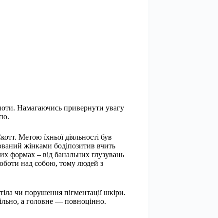
овноти. Намагаючись привернути увагу
тю.
отт. Метою їхньої діяльності був
нований жінками бодіпозитив вчить
зних формах – від банальних глузувань
 роботи над собою, тому людей з
тіла чи порушення пігментації шкіри.
вільно, а головне ― повноцінно.