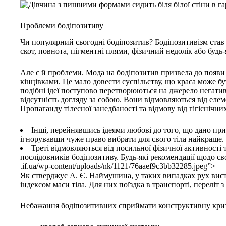
Проблеми бодіпозитиву
Чи популярний сьогодні бодіпозитив? Бодіпозитивізм став 
скот, повнота, пігментні плями, фізичний недолік або будь-я
Але є й проблеми. Мода на бодіпозитив призвела до появи 
кінцівками. Це мало довести суспільству, що краса може б
подібні ідеї поступово перетворюються на джерело негати
відсутність догляду за собою. Вони відмовляються від елем
Пропаганду тілесної занедбаності та відмову від гігієніч
Інші, перейнявшись ідеями любові до того, що дано при
ігнорувавши чуже право вибрати для свого тіла найкраще.
Треті відмовляються від посильної фізичної активност
послідовників бодіпозитиву. Будь-які рекомендації щодо св
.if.ua/wp-content/uploads/nk/1121/76aaef9c3bb32285.jpeg”>
Як стверджує А. Є. Наймушина, у таких випадках рух висту
індексом маси тіла. Для них поїздка в транспорті, перелі
Небажання бодіпозитивних сприймати конструктивну крит