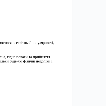
огтися всесвітньої популярності,
на, гідна поваги та прийняття
льки будь-які фізичні недоліки і