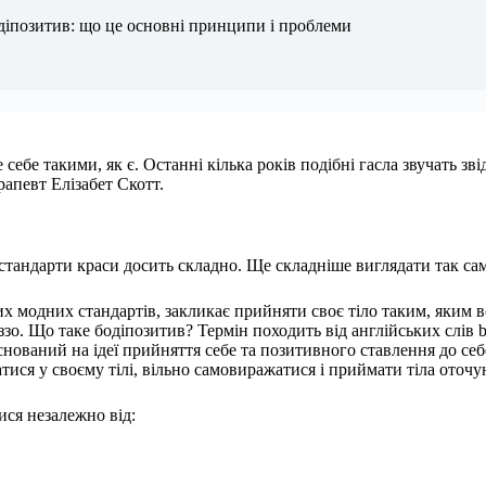
діпозитив: що це основні принципи і проблеми
ебе такими, як є. Останні кілька років подібні гасла звучать зві
апевт Елізабет Скотт.
тандарти краси досить складно. Ще складніше виглядати так само
х модних стандартів, закликає прийняти своє тіло таким, яким в
о. Що таке бодіпозитив? Термін походить від англійських слів body
снований на ідеї прийняття себе та позитивного ставлення до себе,
ися у своєму тілі, вільно самовиражатися і приймати тіла оточ
ися незалежно від: