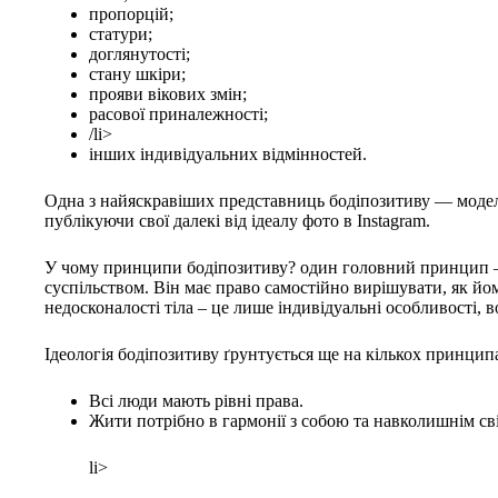
пропорцій;
статури;
доглянутості;
стану шкіри;
прояви вікових змін;
расової приналежності;
/li>
інших індивідуальних відмінностей.
Одна з найяскравіших представниць бодіпозитиву — модель 
публікуючи свої далекі від ідеалу фото в Instagram.
У чому принципи бодіпозитиву? один головний принцип – 
суспільством. Він має право самостійно вирішувати, як йом
недосконалості тіла – це лише індивідуальні особливості, 
Ідеологія бодіпозитиву ґрунтується ще на кількох принцип
Всі люди мають рівні права.
Жити потрібно в гармонії з собою та навколишнім св
li>