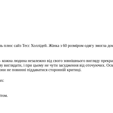
плюс сайз Тесс Холлідей. Жінка з 60 розміром одягу змогла дом
кожна людина незалежно від свого зовнішнього вигляду прекрас
у виглядати, і при цьому не чути засудження від оточуючих. Оскі
вони не повинні піддаватися сторонній критиці.
ах:
ітом.