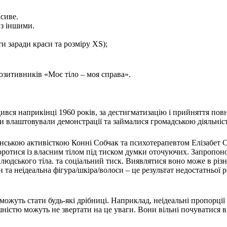
сиве.
 з іншими.
и заради краси та розміру XS);
озитивників «Моє тіло – моя справа».
дився наприкінці 1960 років, за дестигматизацію і прийняття п
 влаштовували демонстрації та займалися громадською діяльніс
нською активісткою Конні Собчак та психотерапевтом Елізабет Ск
 боротися із власним тілом під тиском думки оточуючих. Запропо
і людського тіла. та соціальний тиск. Виявлятися воно може в рі
и та неідеальна фігура/шкіра/волоси – це результат недостатньої
уть стати будь-які дрібниці. Наприклад, неідеальні пропорції 
шністю можуть не звертати на це уваги. Вони вільні почуватися 