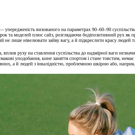
— упередженість вихованого на параметрах 90–60–90 суспільства.
орок та моделей плюс сайз, розглядаючи бодіпозитивний рух як 
не лише нівелювати зайву вагу, а й підкреслити красу людей та
, вплив руху на ставлення суспільства до надмірної ваги незна
макові уподобання, кине заняття спортом і стане товстим, немає 
 повних, а й людей з інвалідністю, проблемною шкірою або, напри