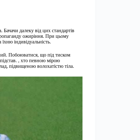
 Бачачи далеку від цих стандартів
пропаганду ожиріння. При цьому
 їхню індивідуальність.
чний. Побоюватися, що під тиском
підстав. , хто певною мірою
клад, підвищеною волохатістю тіла.