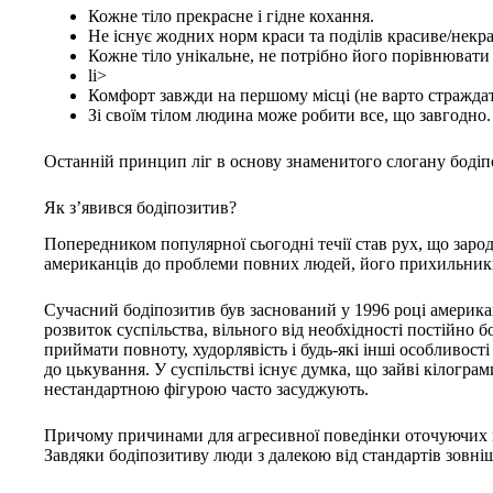
Кожне тіло прекрасне і гідне кохання.
Не існує жодних норм краси та поділів красиве/некра
Кожне тіло унікальне, не потрібно його порівнювати
li>
Комфорт завжди на першому місці (не варто страждат
Зі своїм тілом людина може робити все, що завгодно.
Останній принцип ліг в основу знаменитого слогану бодіп
Як з’явився бодіпозитив?
Попередником популярної сьогодні течії став рух, що заро
американців до проблеми повних людей, його прихильники
Сучасний бодіпозитив був заснований у 1996 році америка
розвиток суспільства, вільного від необхідності постійно
приймати повноту, худорлявість і будь-які інші особливост
до цькування. У суспільстві існує думка, що зайві кілограм
нестандартною фігурою часто засуджують.
Причому причинами для агресивної поведінки оточуючих мож
Завдяки бодіпозитиву люди з далекою від стандартів зовні