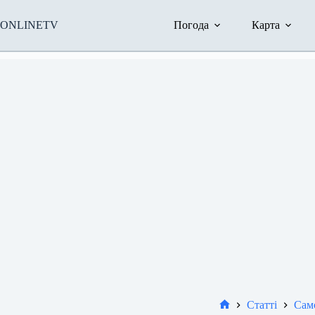
Перейти
до
ONLINETV
Погода
Карта
вмісту
Статті
Само