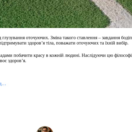
ід глузування оточуючих. Зміна такого ставлення – завдання бод
підтримувати здоров’я тіла, поважати оточуючих та їхній вибір.
вадами побачити красу в кожній людині. Наслідуючи цю філософ
воє здоров’я.
ід…