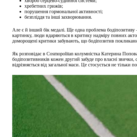
хвороб серцево-судинної системи;
хребетних грижів;
порушення гормональної активності;
безпліддя та інші захворювання.
Але є й інший бік медалі. Ще одна проблема бодіпозитиву 
картинку, люди вдаряються в критику надміру повних акт
доморощені критики забувають, що бодіпозитив покликаний 
Як розповідає в Cosmopolitan колумністка Катерина Попова
бодіпозитивників кожен другий забуде про власні звички, с
відрізняється від загальної маси. Це стосується не тільки