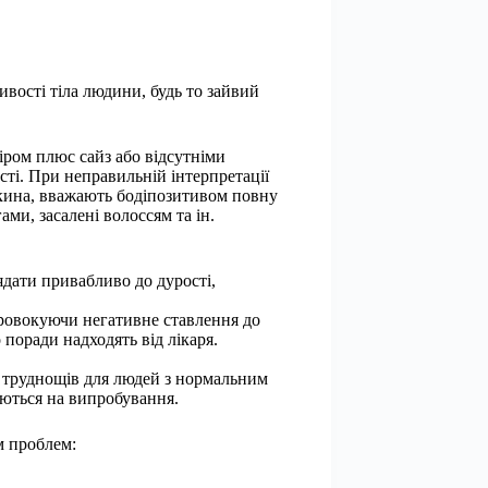
вості тіла людини, будь то зайвий
іром плюс сайз або відсутніми
сті. При неправильній інтерпретації
чкина, вважають бодіпозитивом повну
ми, засалені волоссям та ін.
ядати привабливо до дурості,
провокуючи негативне ставлення до
 поради надходять від лікаря.
ня труднощів для людей з нормальним
юються на випробування.
м проблем: