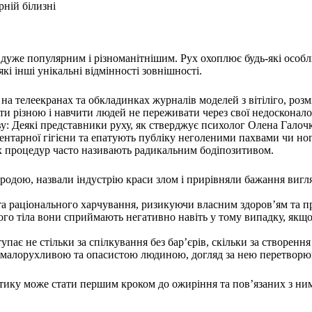
дуже популярним і різноманітнішим. Рух охоплює будь-які особли
кі інші унікальні відмінності зовнішності.
на телеекранах та обкладинках журналів моделей з вітіліго, розм
ути різною і навчити людей не переживати через свої недосконало
ву: Деякі представники руху, як стверджує психолог Олена Гало
ентарної гігієни та епатують публіку неголеними пахвами чи нога
них процедур часто називають радикальним бодіпозитивом.
родою, назвали індустрію краси злом і прирівняли бажання вигл
і та раціонального харчування, ризикуючи власним здоров’ям та 
ого тіла вони сприймають негативно навіть у тому випадку, якщо
пає не стільки за спілкування без бар’єрів, скільки за створен
т з малорухливою та опасистою людиною, догляд за нею перетвор
ику може стати першим кроком до ожиріння та пов’язаних з ни