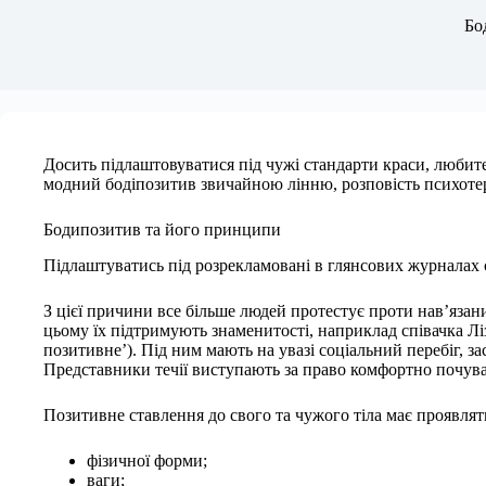
Новини
Бо
Досить підлаштовуватися під чужі стандарти краси, любите с
модний бодіпозитив звичайною лінню, розповість психотер
Бодипозитив та його принципи
Підлаштуватись під розрекламовані в глянсових журналах с
З цієї причини все більше людей протестує проти нав’язани
цьому їх підтримують знаменитості, наприклад співачка Лізз
позитивне’). Під ним мають на увазі соціальний перебіг, за
Представники течії виступають за право комфортно почуват
Позитивне ставлення до свого та чужого тіла має проявлят
фізичної форми;
ваги;