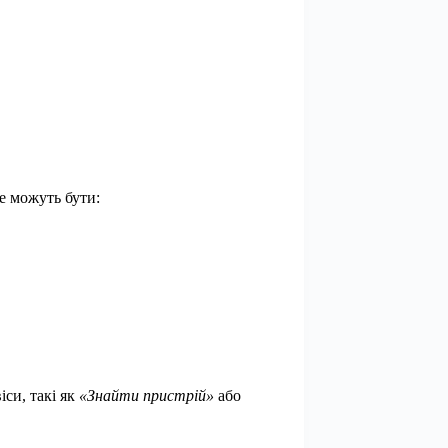
е можуть бути:
іси, такі як
«Знайти пристрій»
або