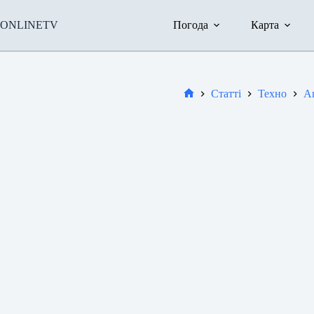
Перейти
до
ONLINETV
Погода
Карта
вмісту
Статті
Техно
A
Новини