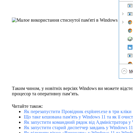
Таким чином, у новітніх версіях Windows ви можете відст
процесор та оперативну пам’ять.
Читайте також:
Як перезапустити Провідник explorer.exe в три кліки
Що таке кешована пам'ять у Windows 11 та як її очис
Як запустити командний рядок від Адміністратора у
Як запустити старий диспетчер завдань у Windows 11
Як відкрити вікно «Виконати» у Windows 11 та Wind