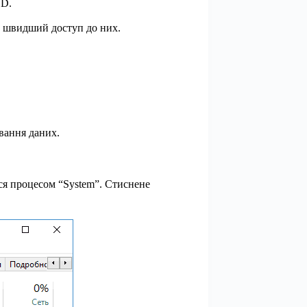
SD.
ує швидший доступ до них.
вання даних.
ся процесом “System”. Стиснене