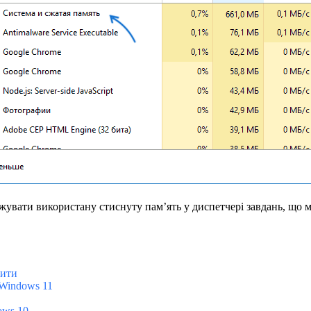
ежувати використану стиснуту пам’ять у диспетчері завдань, що
тити
 Windows 11
ows 10