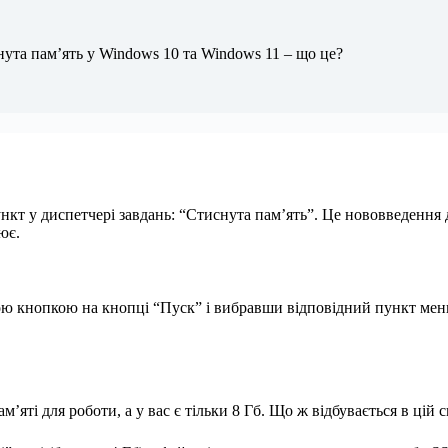
ута пам’ять у Windows 10 та Windows 11 – що це?
нкт у диспетчері завдань: “Стиснута пам’ять”. Це нововведення
ює.
ою кнопкою на кнопці “Пуск” і вибравши відповідний пункт мен
яті для роботи, а у вас є тільки 8 Гб. Що ж відбувається в цій с