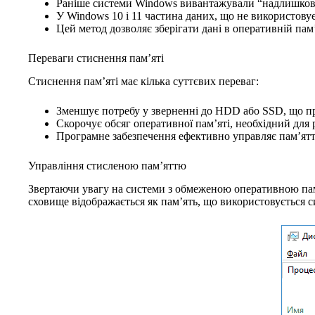
Раніше системи Windows вивантажували “надлишкові”
У Windows 10 і 11 частина даних, що не використовує
Цей метод дозволяє зберігати дані в оперативній пам
Переваги стиснення пам’яті
Стиснення пам’яті має кілька суттєвих переваг:
Зменшує потребу у зверненні до HDD або SSD, що п
Скорочує обсяг оперативної пам’яті, необхідний для 
Програмне забезпечення ефективно управляє пам’ятт
Управління стисленою пам’яттю
Звертаючи увагу на системи з обмеженою оперативною пам’
сховище відображається як пам’ять, що використовується 