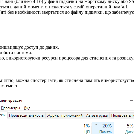
 дані (близько 4 Гб) у файл підкачки на жорсткому диску або S
ться в даний момент, стискається у самій оперативній пам’яті.
’яті без необхідності звертатися до файлу підкачки, що забезпеч
ришвидшує доступ до даних.
роботи системи.
ю, використовуючи ресурси процесора для стиснення та розпаку
яттю, можна спостерігати, як стиснена пам’ять використовуєть
системою.