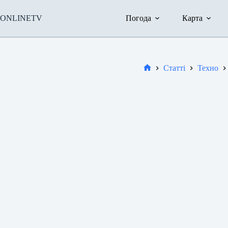
Перейти
до
ONLINETV
Погода
Карта
вмісту
Статті
Техно
Новини