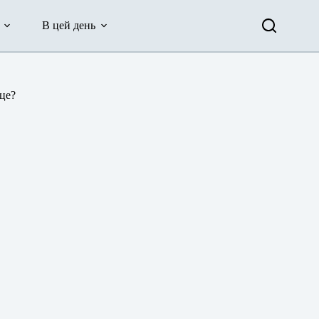
В цей день
 це?