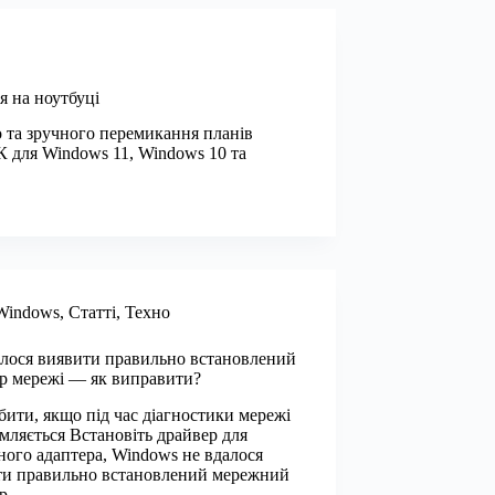
 на ноутбуці
 та зручного перемикання планів
К для Windows 11, Windows 10 та
Windows
,
Статті
,
Техно
лося виявити правильно встановлений
р мережі — як виправити?
ити, якщо під час діагностики мережі
мляється Встановіть драйвер для
ого адаптера, Windows не вдалося
ти правильно встановлений мережний
р.