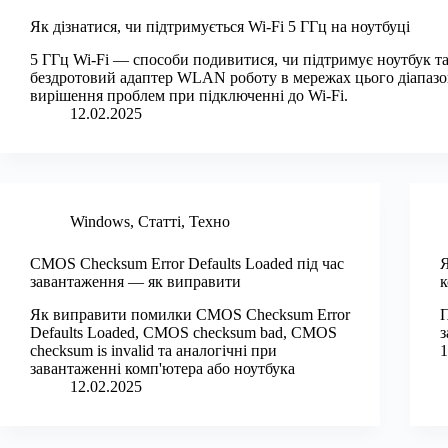
Як дізнатися, чи підтримується Wi-Fi 5 ГГц на ноутбуці
5 ГГц Wi-Fi — способи подивитися, чи підтримує ноутбук т
бездротовий адаптер WLAN роботу в мережах цього діапазон
вирішення проблем при підключенні до Wi-Fi.
12.02.2025
Windows
,
Статті
,
Техно
CMOS Checksum Error Defaults Loaded під час
Я
завантаження — як виправити
к
Як виправити помилки CMOS Checksum Error
П
Defaults Loaded, CMOS checksum bad, CMOS
з
checksum is invalid та аналогічні при
1
завантаженні комп'ютера або ноутбука
12.02.2025