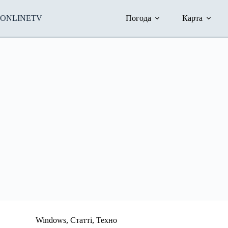
Перейти
до
ONLINETV
Погода
Карта
вмісту
Windows
,
Статті
,
Техно