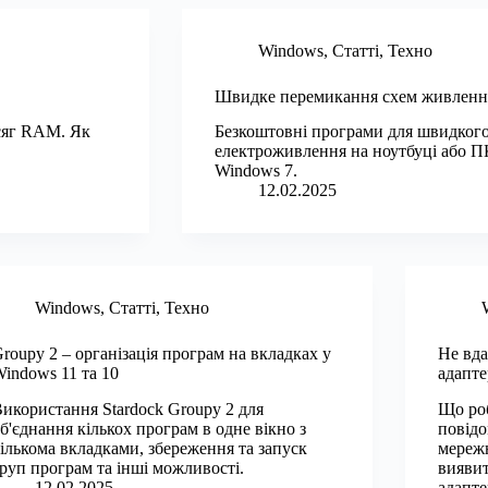
Windows
,
Статті
,
Техно
Швидке перемикання схем живлення
бсяг RAM. Як
Безкоштовні програми для швидкого
електроживлення на ноутбуці або П
Windows 7.
12.02.2025
Windows
,
Статті
,
Техно
roupy 2 – організація програм на вкладках у
Не вда
indows 11 та 10
адапте
икористання Stardock Groupy 2 для
Що роб
б'єднання кількох програм в одне вікно з
повідо
ількома вкладками, збереження та запуск
мережн
руп програм та інші можливості.
вияви
12.02.2025
адапте