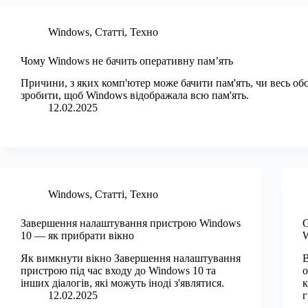
Windows
,
Статті
,
Техно
Чому Windows не бачить оперативну пам’ять
Причини, з яких комп'ютер може бачити пам'ять, чи весь о
зробити, щоб Windows відображала всю пам'ять.
12.02.2025
Windows
,
Статті
,
Техно
Завершення налаштування пристрою Windows
G
10 — як прибрати вікно
W
Як вимкнути вікно Завершення налаштування
В
пристрою під час входу до Windows 10 та
о
інших діалогів, які можуть іноді з'являтися.
к
12.02.2025
г