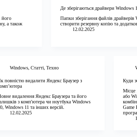
Де зберігаються драйвери Windows 
а його
Папки зберігання файлів драйверів 
у, а також
створити резервну копію та додатко
12.02.2025
Windows
,
Статті
,
Техно
к повністю видалити Яндекс Браузер з
Куди з
омп’ютера
Місце 
овне видалення Яндекс Браузера та його
або Wi
алишків з комп'ютера чи ноутбука Windows
комбін
0, Windows 11 та інших версій.
Game B
12.02.2025
програ