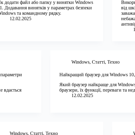
к додати файл або папку у винятки Windows
Викори
1. Додавання винятків у параметрах безпеки
від шк
indows та командному рядку.
заважа
12.02.2025
небажа
антиві
Windows
,
Статті
,
Техно
 параметри
Найкращий браузер для Windows 10, 
Який браузер найкраще для Windows
е вдається
браузери, їх функції, переваги та не
12.02.2025
Windows
,
Статті
,
Техно