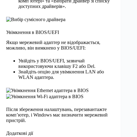
комп’ютері» та «Вибрати драйвер зі списку
доступних драйверів».
Увімкнення в BIOS/UEFI
Якщо мережевий адаптер не відображається,
можливо, він вимкнено у BIOS/UEFI:
Увійдіть у BIOS/UEFI, зазвичай
використовуючи клавішу F2 або Del.
Знайдіть опцію для увімкнення LAN або
WLAN адаптера.
Після збереження налаштувань, перезавантажте
комп’ютер, і Windows має визначити мережевий
пристрій.
Додаткові дії