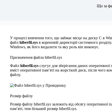
Новини
Що за фа
У процесі вивчення того, що займає місце на диску C в Wi
файл
hiberfil.sys
в кореневій директорії системного розділу. 
Windows, як його видалити та яку роль він виконує.
Призначення файла hiberfil.sys
Файл
hiberfil.sys
слугує для зберігання даних оперативної 
вміст оперативної пам’яті на жорсткий диск, після чого к
файлу.
Розмір файлу
Розмір файлу hiberfil.sys залежить від обсягу оперативної 
пам’яті, тим більший розмір hiberfil.sys.