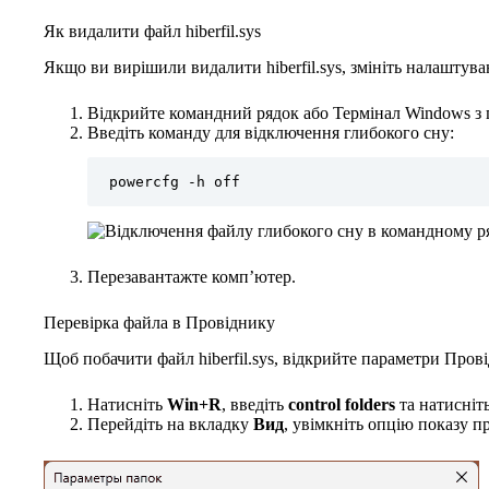
Як видалити файл hiberfil.sys
Якщо ви вирішили видалити hiberfil.sys, змініть налаштув
Відкрийте командний рядок або Термінал Windows з 
Введіть команду для відключення глибокого сну:
powercfg -h off
Перезавантажте комп’ютер.
Перевірка файла в Провіднику
Щоб побачити файл hiberfil.sys, відкрийте параметри Пров
Натисніть
Win+R
, введіть
control folders
та натисніть
Перейдіть на вкладку
Вид
, увімкніть опцію показу 