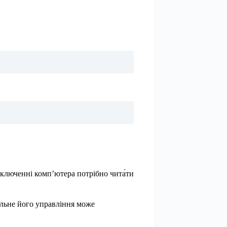
включенні комп’ютера потрібно чита́ти
ильне його управління може