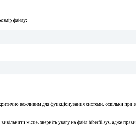
озмір файлу:
є критично важливим для функціонування системи, оскільки при 
ивільнити місце, зверніть увагу на файл hiberfil.sys, адже прав