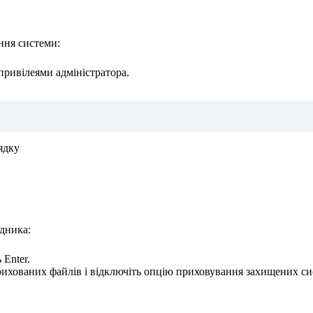
ання системи:
привілеями адміністратора.
ідника:
 Enter.
прихованих файлів і відключіть опцію приховування захищених с