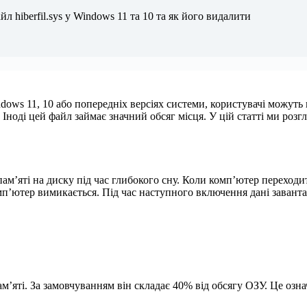
йл hiberfil.sys у Windows 11 та 10 та як його видалити
ndows 11, 10 або попередніх версіях системи, користувачі можу
Іноді цей файл займає значний обсяг місця. У цій статті ми розгля
пам’яті на диску під час глибокого сну. Коли комп’ютер переход
омп’ютер вимикається. Під час наступного включення дані заванта
пам’яті. За замовчуванням він складає 40% від обсягу ОЗУ. Це озн