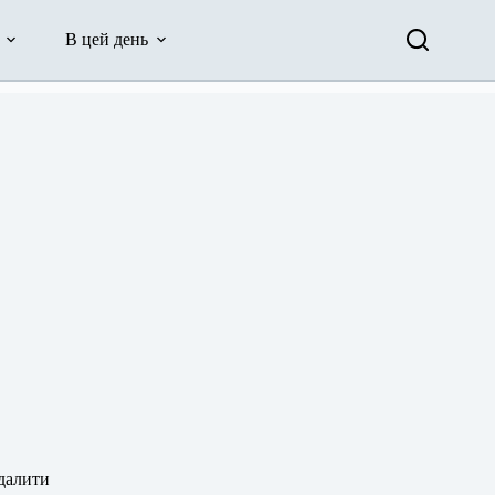
В цей день
идалити