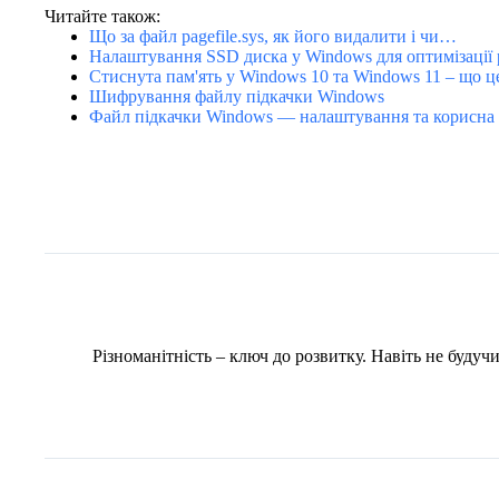
Читайте також:
Що за файл pagefile.sys, як його видалити і чи…
Налаштування SSD диска у Windows для оптимізації
Стиснута пам'ять у Windows 10 та Windows 11 – що ц
Шифрування файлу підкачки Windows
Файл підкачки Windows — налаштування та корисна 
Різноманітність – ключ до розвитку. Навіть не буду