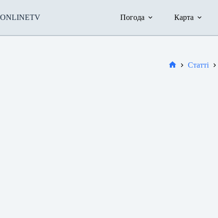
Перейти
до
ONLINETV
Погода
Карта
вмісту
Статті
Новини