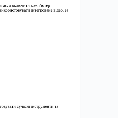
агає, а включити комп’ютер
використовувати інтегроване відео, за
товувати сучасні інструменти та