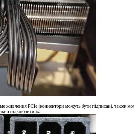
аме живлення PCIe (коннектори можуть бути підписані, також мо
ільно підключити їх.