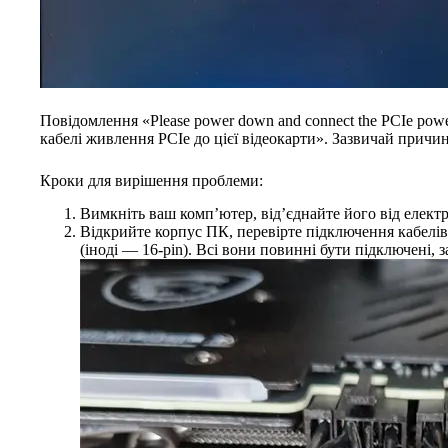
Повідомлення «Please power down and connect the PCIe power
кабелі живлення PCIe до цієї відеокарти». Зазвичай причин
Кроки для вирішення проблеми:
Вимкніть ваш комп’ютер, від’єднайте його від елект
Відкрийте корпус ПК, перевірте підключення кабелів 
(іноді — 16-pin). Всі вони повинні бути підключені