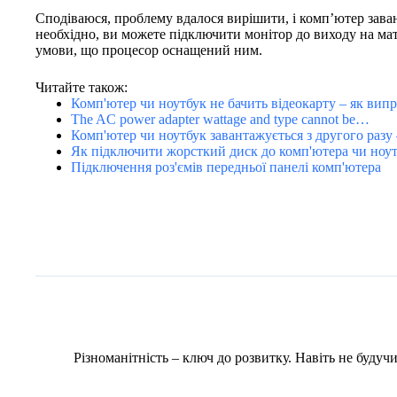
Сподіваюся, проблему вдалося вирішити, і комп’ютер зава
необхідно, ви можете підключити монітор до виходу на мат
умови, що процесор оснащений ним.
Читайте також:
Комп'ютер чи ноутбук не бачить відеокарту – як вип
The AC power adapter wattage and type cannot be…
Комп'ютер чи ноутбук завантажується з другого раз
Як підключити жорсткий диск до комп'ютера чи ноу
Підключення роз'ємів передньої панелі комп'ютера
Різноманітність – ключ до розвитку. Навіть не буду