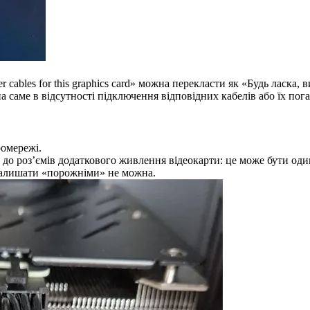
 cables for this graphics card» можна перекласти як «Будь ласка,
а саме в відсутності підключення відповідних кабелів або їх пог
ромережі.
до роз’ємів додаткового живлення відеокарти: це може бути один 
, залишати «порожніми» не можна.