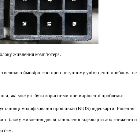
о блоку живлення комп’ютера.
ї, з великою ймовірністю при наступному увімкненні проблема не
нюанси, які можуть бути корисними при вирішенні проблеми:
 установці модифікованої прошивки (BIOS) відеокарти. Рішення 
ті блоку живлення для встановленої відеокарти або зниженні йм
оз’єм.