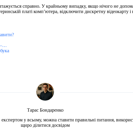
нтажується справно. У крайньому випадку, якщо нічого не допом
еринській платі комп’ютера, відключити дискретну відеокарту і 
равити?
у –…
тбука
Тарас Бондаренко
чи експертом у всьому, можна ставити правильні питання, викорис
щиро ділитися досвідом