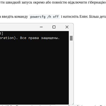
и швидкий запуск окремо або повністю відключити гібернацію 
та введіть команду
і натисніть Enter. Більш де
powercfg /h off