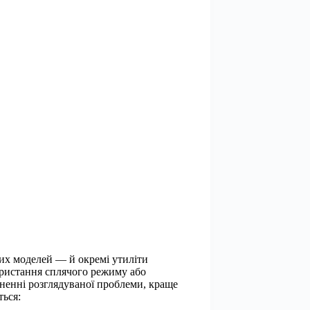
ких моделей — й окремі утиліти
ористання сплячого режиму або
кненні розглядуваної проблеми, краще
ться: