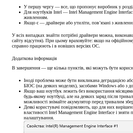
У першу чергу — все, що пропонує виробник у розділ
Для ноутбуків Intel — Intel Management Engine Inter
живленням.
Якщо є — драйвери або утиліти, пов’язані з живленн
У всіх випадках знайти потрібні драйвери можна, виконавш
сайту відсутня). При цьому враховуйте: якщо на офіційном
справно працюють і в новіших версіях ОС.
Додаткова інформація
В завершення — ще кілька пунктів, які можуть бути корисн
Іноді проблема може бути викликана деградацією або
БІОС (на деяких моделях), засобами Windows або з 
Якщо ваш ноутбук лежить без використання місяцями
будь-якому ноутбуці, але на деяких заряд після трив
можливості знімайте акумулятор перед тривалим збер
Деякі користувачі повідомляють, що для них вирішенн
властивості Intel Management Engine Interface і знят
налаштування.