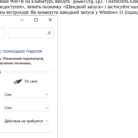
іші Win+R на клавіатурі, введіть
і натисніть Ent
powercfg.cpl
 недоступні», зніміть позначку «Швидкий запуск» і застосуйте 
ьна інструкція: Як вимкнути швидкий запуск у Windows 11 (підхо