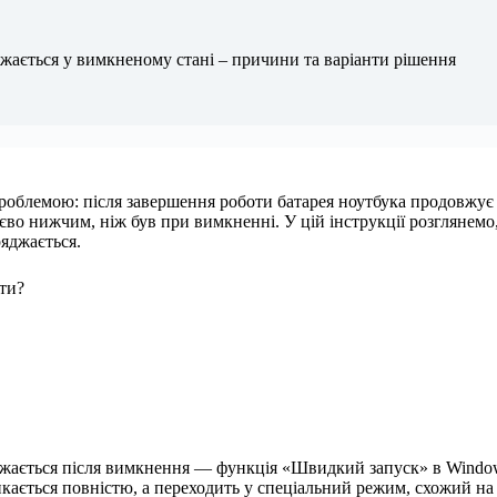
жається у вимкненому стані – причини та варіанти рішення
проблемою: після завершення роботи батарея ноутбука продовжує
тєво нижчим, ніж був при вимкненні. У цій інструкції розглянемо
ряджається.
ти?
жається після вимкнення — функція «Швидкий запуск» в Window
кається повністю, а переходить у спеціальний режим, схожий на