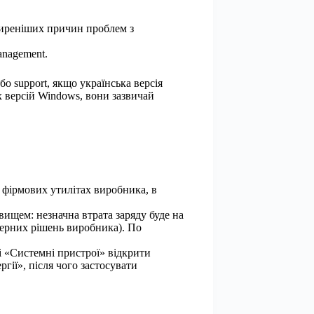
оширеніших причин проблем з
anagement.
о support, якщо українська версія
х версій Windows, вони зазвичай
 фірмових утилітах виробника, в
ищем: незначна втрата заряду буде на
енерних рішень виробника). По
лі «Системні пристрої» відкрити
гії», після чого застосувати