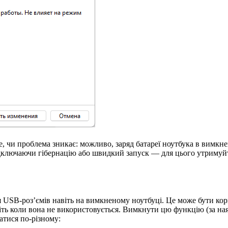
е, чи проблема зникає: можливо, заряд батареї ноутбука в вимкне
дключаючи гібернацію або швидкий запуск — для цього утримуйте
USB-роз’ємів навіть на вимкненому ноутбуці. Це може бути ко
віть коли вона не використовується. Вимкнути цю функцію (за ная
атися по-різному: