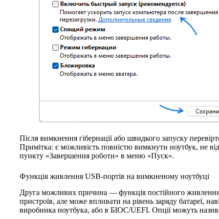
Після вимкнення гібернації або швидкого запуску перевірт
Примітка: є можливість повністю вимкнути ноутбук, не ві
пункту «Завершення роботи» в меню «Пуск».
Функція живлення USB-портів на вимкненому ноутбуці
Друга можливих причина — функція постійного живлення 
пристроїв, але може впливати на рівень заряду батареї, на
виробника ноутбука, або в БІОС/UEFI. Опції можуть назив