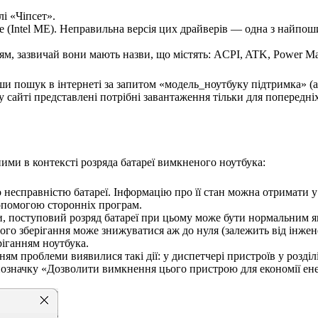
і «Чіпсет».
face (Intel ME). Неправильна версія цих драйверів — одна з найп
ям, зазвичай вони мають назви, що містять: ACPI, ATK, Power M
и пошук в інтернеті за запитом «модель_ноутбуку підтримка» (аб
у сайті представлені потрібні завантаження тільки для попередні
ими в контексті розряда батареї вимкненого ноутбука:
 несправністю батареї. Інформацію про її стан можна отримати у
допомогою сторонніх програм.
, поступовий розряд батареї при цьому може бути нормальним яв
алого зберігання може знижуватися аж до нуля (залежить від інж
іганням ноутбука.
ям проблеми виявилися такі дії: у диспетчері пристроїв у розді
и позначку «Дозволити вимкнення цього пристрою для економії енер