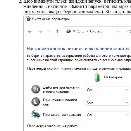
Щоб вимкнути тільки швидкий запуск, натисніть клав
живлення», натисніть «Змінити параметри, які зараз
недоступна, якщо гібернація вимкнена). Більш детал