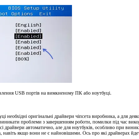
живлення USB портів на вимкненому ПК або ноутбуці.
і необхідні оригінальні драйвери чіпсета виробника, а для дея
 виникати проблеми з завершенням роботи, помилки під час вик
сі драйвери автоматично, але для ноутбуків, особливо при вини
 навіть якщо вони не є найновішими. Ось про які драйверах йде