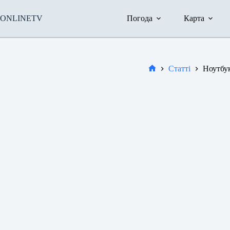
Перейти
до
ONLINETV
Погода
Карта
вмісту
Статті
Ноутбук
Новини