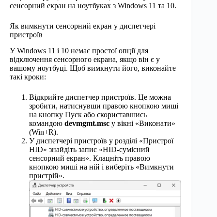
сенсорний екран на ноутбуках з Windows 11 та 10.
Як вимкнути сенсорний екран у диспетчері
пристроїв
У Windows 11 і 10 немає простої опції для
відключення сенсорного екрана, якщо він є у
вашому ноутбуці. Щоб вимкнути його, виконайте
такі кроки:
Відкрийте диспетчер пристроїв. Це можна
зробити, натиснувши правою кнопкою миші
на кнопку Пуск або скориставшись
командою
devmgmt.msc
у вікні «Виконати»
(Win+R).
У диспетчері пристроїв у розділі «Пристрої
HID» знайдіть запис «HID-сумісний
сенсорний екран». Клацніть правою
кнопкою миші на ній і виберіть «Вимкнути
пристрій».