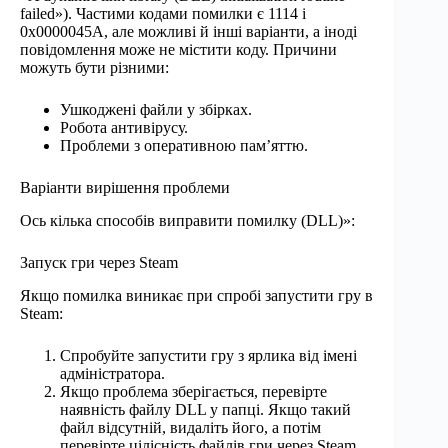
failed»). Частими кодами помилки є 1114 і
0x0000045А, але можливі й інші варіанти, а іноді
повідомлення може не містити коду. Причини
можуть бути різними:
Ушкоджені файли у збірках.
Робота антивірусу.
Проблеми з оперативною пам’яттю.
Варіанти вирішення проблеми
Ось кілька способів виправити помилку (DLL)»:
Запуск гри через Steam
Якщо помилка виникає при спробі запустити гру в
Steam:
Спробуйте запустити гру з ярлика від імені
адміністратора.
Якщо проблема зберігається, перевірте
наявність файлу DLL у папці. Якщо такий
файл відсутній, видаліть його, а потім
перевірте цілісність файлів гри через Steam