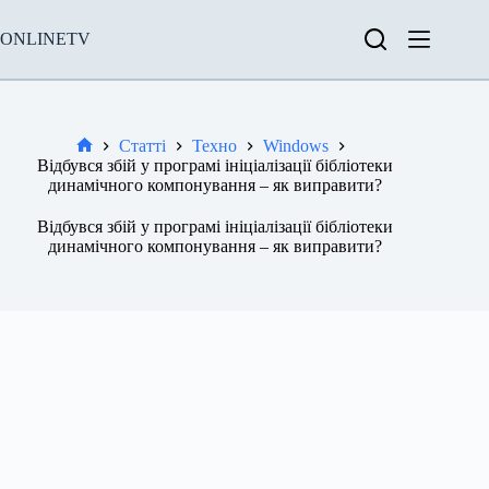
Перейти
до
ONLINETV
вмісту
Статті
Техно
Windows
Новини
Відбувся збій у програмі ініціалізації бібліотеки
динамічного компонування – як виправити?
Відбувся збій у програмі ініціалізації бібліотеки
динамічного компонування – як виправити?