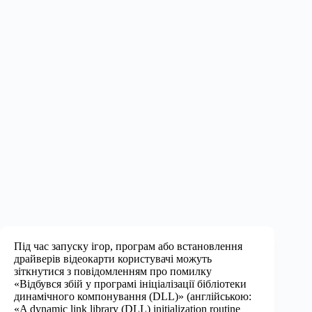
Під час запуску ігор, програм або встановлення
драйверів відеокарти користувачі можуть
зіткнутися з повідомленням про помилку
«Відбувся збій у програмі ініціалізації бібліотеки
динамічного компонування (DLL)» (англійською:
«A dynamic link library (DLL) initialization routine