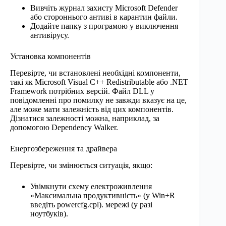
Вивчіть журнал захисту Microsoft Defender
або стороннього антиві в карантин файли.
Додайте папку з програмою у виключення
антивірусу.
Установка компонентів
Перевірте, чи встановлені необхідні компоненти,
такі як Microsoft Visual C++ Redistributable або .NET
Framework потрібних версій. Файл DLL у
повідомленні про помилку не завжди вказує на це,
але може мати залежність від цих компонентів.
Дізнатися залежності можна, наприклад, за
допомогою Dependency Walker.
Енергозбереження та драйвера
Перевірте, чи змінюється ситуація, якщо:
Увімкнути схему електроживлення
«Максимальна продуктивність» (у Win+R
введіть powercfg.cpl). мережі (у разі
ноутбуків).