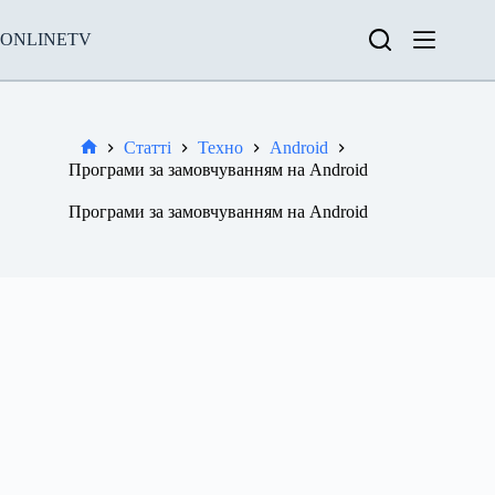
Перейти
до
ONLINETV
вмісту
Статті
Техно
Android
Новини
Програми за замовчуванням на Android
Програми за замовчуванням на Android