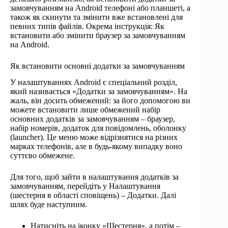
замовчуванням на Android телефоні або планшеті, а
також як скинути та змінити вже встановлені для
певних типів файлів. Окрема інструкція: Як
встановити або змінити браузер за замовчуванням
на Android.
Як встановити основні додатки за замовчуванням
У налаштуваннях Android є спеціальний розділ,
який називається «Додатки за замовчуванням». На
жаль, він досить обмежений: за його допомогою ви
можете встановити лише обмежений набір
основних додатків за замовчуванням – браузер,
набір номерів, додаток для повідомлень, оболонку
(launcher). Це меню може відрізнятися на різних
марках телефонів, але в будь-якому випадку воно
суттєво обмежене.
Для того, щоб зайти в налаштування додатків за
замовчуванням, перейдіть у Налаштування
(шестерня в області сповіщень) – Додатки. Далі
шлях буде наступним.
Натисніть на іконку «Шестерня», а потім –