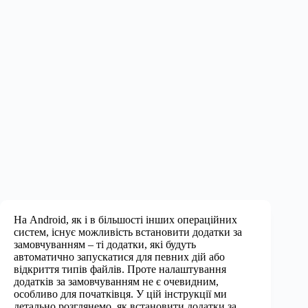
На Android, як і в більшості інших операційних
систем, існує можливість встановити додатки за
замовчуванням – ті додатки, які будуть
автоматично запускатися для певних дій або
відкриття типів файлів. Проте налаштування
додатків за замовчуванням не є очевидним,
особливо для початківця. У цій інструкції ми
детально розглянемо, як встановити додатки за