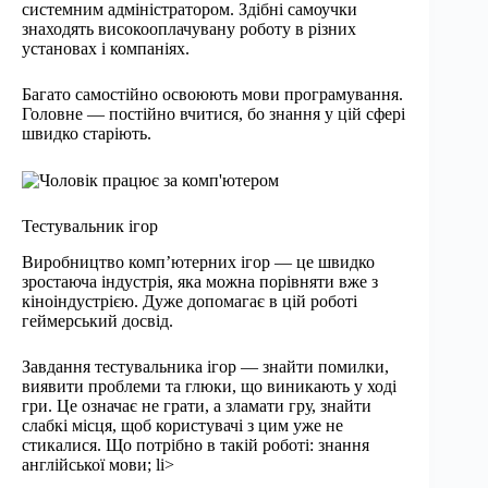
системним адміністратором. Здібні самоучки
знаходять високооплачувану роботу в різних
установах і компаніях.
Багато самостійно освоюють мови програмування.
Головне — постійно вчитися, бо знання у цій сфері
швидко старіють.
Тестувальник ігор
Виробництво комп’ютерних ігор — це швидко
зростаюча індустрія, яка можна порівняти вже з
кіноіндустрією. Дуже допомагає в цій роботі
геймерський досвід.
Завдання тестувальника ігор — знайти помилки,
виявити проблеми та глюки, що виникають у ході
гри. Це означає не грати, а зламати гру, знайти
слабкі місця, щоб користувачі з цим уже не
стикалися. Що потрібно в такій роботі: знання
англійської мови; li>