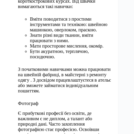
короткострокових курсах. Від швачки
вимагаються такі навички:
Вміти поводитися з простими
інструментами та технікою: швейною
машинкою, оверлоком, праскою.
Знати різні види тканин, вміти
працювати з ними.
Мати просторове мислення, окомір.
Бути акуратною, терплячою,
посидючою.
З початковими навичками можна працювати
на швейній фабриці, в майстерні з ремонту
одягу . З досвідом працевлаштуєтеся в ательє
або зможете займатися індивідуальним
пошиттям.
Фотограф
Є прибуткові професії без освіти, де
важливим є не диплом, а талант або
природні дані. Часто захоплення
фотографією стає професією. Освоївши