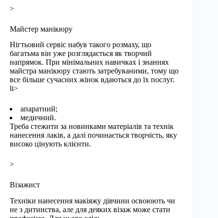
>
Майстер манікюру
Нігтьовий сервіс набув такого розмаху, що
багатьма він уже розглядається як творчий
напрямок. При мінімальних навичках і знаннях
майстра манікюру стають затребуваними, тому що
все більше сучасних жінок вдаються до їх послуг.
li>
апаратний;
медичний.
Треба стежити за новинками матеріалів та технік
нанесення лаків, а далі починається творчість, яку
високо цінують клієнти.
>
Візажист
Техніки нанесення макіяжу дівчини освоюють чи
не з дитинства, але для деяких візаж може стати