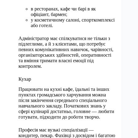
в ресторанах, кафе чи барі в як
офіціант, бармен;
у косметичному салоні, спорткомплексі
або готелі.
Адміністратор має спілкуватися не тільки з
підлеглими, а й з клієнтами, що потребує
певних комунікативних навичок, чарівності,
організаторських здібностей, оперативності
та вміння тримати власні емоції під
контролем.
Кухар
Працювати на кухні кафе, їдальні та інших
пунктах громадського харчування можна
після закінчення середнього спеціального
навчального закладу. Початкових знань у
сфері кулінарії достатньо, головне — любити
готувати, підходити до роботи творчо.
Професія має вузькі спеціалізації —
кондитер, пекар. Фахівці з досвідом і багатою