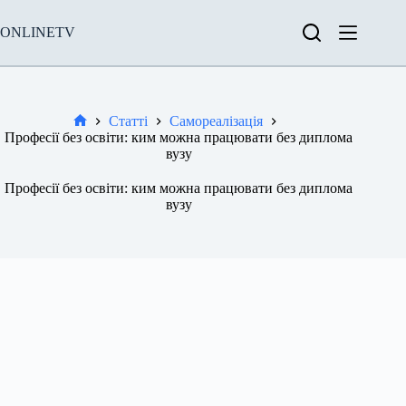
Перейти
до
ONLINETV
вмісту
Статті
Самореалізація
Новини
Професії без освіти: ким можна працювати без диплома
вузу
Професії без освіти: ким можна працювати без диплома
вузу