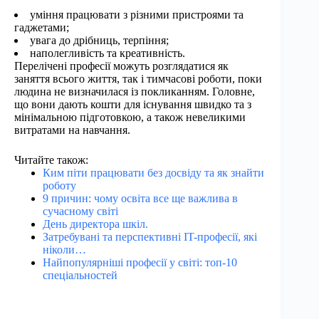
уміння працювати з різними пристроями та
гаджетами;
увага до дрібниць, терпіння;
наполегливість та креативність.
Перелічені професії можуть розглядатися як
заняття всього життя, так і тимчасові роботи, поки
людина не визначилася із покликанням. Головне,
що вони дають кошти для існування швидко та з
мінімальною підготовкою, а також невеликими
витратами на навчання.
Читайте також:
Ким піти працювати без досвіду та як знайти
роботу
9 причин: чому освіта все ще важлива в
сучасному світі
День директора шкіл.
Затребувані та перспективні IT-професії, які
ніколи…
Найпопулярніші професії у світі: топ-10
спеціальностей