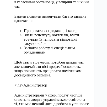
в галасливій обстановці, у вечірній та нічний
час.
Бармен повинен виконувати багато завдань
одночасно:
Працювати як продавець і касир.
Знати рецептуру коктейлів, вміти
готувати їх та подати відповідні
закуски.< /li>
Засвоїти роботу зі спеціальним
обладнанням.
Щоб стати віртуозом, потрібен деякий час,
але зазвичай ази цієї професії освоюють,
якщо починають працювати помічником
досвідченого бармена.
< h2>Адміністратор
Адміністраторами у сфері послуг частіше
стають не люди з управлінською освітою, а
ті, хто має певний досвід роботи в установах: