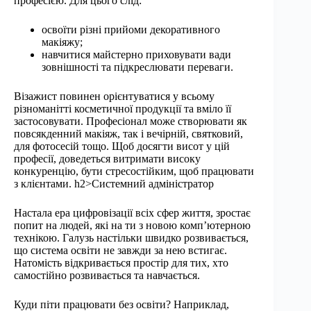
професією. Для цього слід:
освоїти різні прийоми декоративного
макіяжу;
навчитися майстерно приховувати вади
зовнішності та підкреслювати переваги.
Візажист повинен орієнтуватися у всьому
різноманітті косметичної продукції та вміло її
застосовувати. Професіонал може створювати як
повсякденний макіяж, так і вечірній, святковий,
для фотосесій тощо. Щоб досягти висот у цій
професії, доведеться витримати високу
конкуренцію, бути стресостійким, щоб працювати
з клієнтами. h2>Системний адміністратор
Настала ера цифровізації всіх сфер життя, зростає
попит на людей, які на ти з новою комп’ютерною
технікою. Галузь настільки швидко розвивається,
що система освіти не завжди за нею встигає.
Натомість відкривається простір для тих, хто
самостійно розвивається та навчається.
Куди піти працювати без освіти? Наприклад,