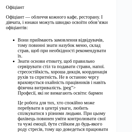
Офіціант
Офіціант — обличчя кожного кафе, ресторану. І
дівчата, і юнаки можуть швидко освоїти обов’язки
офіціантів:
Вони приймають замовлення відвідувачів,
тому повинні знати назубок меню, склад
страв, щоб при необхідності рекомендувати
їх.
Знати основи етикету, щоб правильно
сервірувати стіл та подавати страви, напої.
стресостійкість, хороша дикція, координація
рухів та спритність. Не в останню чергу
враховується охайність працівників і навіть
фізична витривалість. jpeg”>
Професії, які не вимагають освіти: бармен
Це робота для тих, хто спокійно може
перебувати в центрі уваги, любить
спілкуватися з різними людьми. При цьому
фахівець повинен уміти контролювати свої
та чужі емоції, бути стійким до будь-якого
роду стресів, тому що доведеться працювати