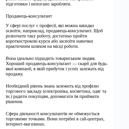
підготовки і непогано заробляти.
Продавець-консультант
У сфері послуг є професії, які можна швидко
освоїти, наприклад, продавець-консультант. Щоб
розпочати таку роботу, достатньо пройти
короткострокові курси або засвоїти навички
практичним шляхом на місці роботи.
Вона ідеально підходить товариським людям.
Хороший продавець-консультант — скарб для будь-
якої компанії, в якій прибуток і успіх залежать від
продажу.
Необхідний рівень знань залежить від профілю
торгового закладу (електроніка, косметика, одяг та
ін.) радити покупцям, допомагати їм приймати
рішення.
Сфера діяльності консультантів не обмежується
торговими точками. Вони потрібні в call-центрах,
інтернет-магазинах.