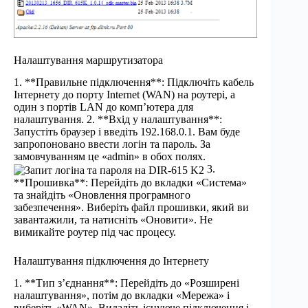
Налаштування маршрутизатора
1. **Правильне підключення**: Підключіть кабель
Інтернету до порту Internet (WAN) на роутері, а
один з портів LAN до комп’ютера для
налаштування. 2. **Вхід у налаштування**:
Запустіть браузер і введіть 192.168.0.1. Вам буде
запропоновано ввести логін та пароль. За
замовчуванням це «admin» в обох полях.
3.
**Прошивка**: Перейдіть до вкладки «Система»
та знайдіть «Оновлення програмного
забезпечення». Виберіть файл прошивки, який ви
завантажили, та натисніть «Оновити». Не
вимикайте роутер під час процесу.
Налаштування підключення до Інтернету
1. **Тип з’єднання**: Перейдіть до «Розширені
налаштування», потім до вкладки «Мережа» і
виберіть «WAN». Видаліть існуюче підключення і