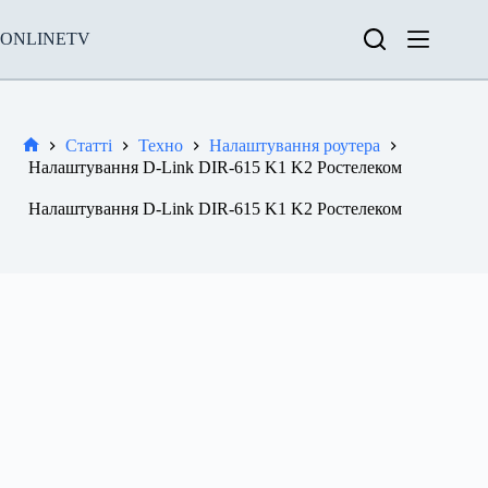
Перейти
до
ONLINETV
вмісту
Статті
Техно
Налаштування роутера
Новини
Налаштування D-Link DIR-615 K1 K2 Ростелеком
Налаштування D-Link DIR-615 K1 K2 Ростелеком