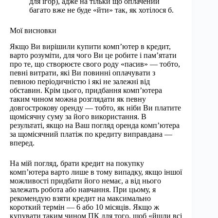
для ігор), адже на тільки що оплачений
багато вже не буде «йти» так, як хотілося б.
Мої висновки
Якщо Ви вирішили купити комп’ютер в кредит,
варто розуміти, для чого Ви це робите і пам’ятати
про те, що створюєте свого роду «пасив» — тобто,
певні витрати, які Ви повинні оплачувати з
певною періодичністю і які не залежні від
обставин. Крім цього, придбання комп’ютера
таким чином можна розглядати як певну
довгострокову оренду — тобто, як ніби Ви платите
щомісячну суму за його використання. В
результаті, якщо на Ваш погляд оренда комп’ютера
за щомісячний платіж по кредиту виправдана —
вперед.
На мій погляд, брати кредит на покупку
комп’ютера варто лише в тому випадку, якщо іншої
можливості придбати його немає, а від нього
залежать робота або навчання. При цьому, я
рекомендую взяти кредит на максимально
короткий термін — 6 або 10 місяців. Якщо ж
купувати таким чином ПК для того, щоб «йшли всі