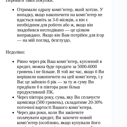
Переваги такої покупки:
Отримали одразу комп’ютер, який хотіли. У
випадку, якщо накопичити на комп’ютер не
вдасться навіть за 3-6 місяців, а він є
необхідним для роботи або ж, якщо він
знадобився несподівано — це цілком
виправдано. Якщо він Вам потрібен для ігор
— на мій погляд, безглуздо.
Недоліки:
Рівно через рік Ваш комп’ютер, куплений в
кредит, можна буде продати за 5000-6000
гривень і не більше. В той же час, якщо б Ви
вирішили накопичити на цей комп’ютер, і у
Вас це зайняло б рік — за ту ж суму Ви
придбали б в півтора рази більш
продуктивний ПК.
Через півтора року, сума, яку Ви сплачуєте
щомісяця (500 гривень), складатиме 20-30%
поточної вартості Вашого комп’ютера.
Через два роки, коли Ви закінчите
оплачувати кредит, Ви захочете новий
комп’ютер (особливо, якщо купували його