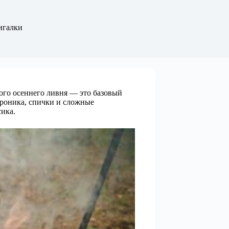
игалки
ого осеннего ливня — это базовый
троника, спички и сложные
ика.