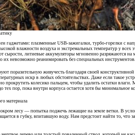
матику
ен гаджетами: плазменные USB-зажигалки, турбо-горелки с на
высокой влажности воздуха и экстремальных температур у всех 
т сырости, литиевые аккумуляторы мгновенно разряжаются на мо
го их невозможно реанимировать без специальных инструментов
уют поразительную живучесть благодаря своей конструктивной 
ературных искр в любых обстоятельствах. Даже если такое устро
но прокрутить колесико пальцем, чтобы удалить остатки влаги. М
до тех пор, пока внутри корпуса остается хотя бы минимальное 
го материала
 мокром лесу — попытка поджечь лежащие на земле ветки. В усл
ращается в губку, впитавшую воду. Нам предстоит найти то, что 
е мертвое дерево или толстый поваленный ствол, который не ка