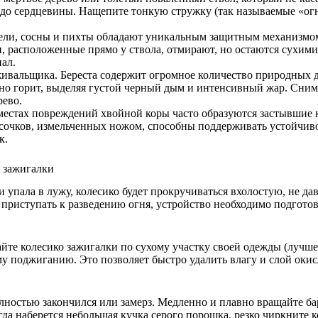
 до сердцевины. Нащепите тонкую стружку (так называемые «огн
ели, сосны и пихты обладают уникальным защитным механизмом.
и, расположенные прямо у ствола, отмирают, но остаются сухим
ал.
ыживальщика. Береста содержит огромное количество природных д
чно горит, выделяя густой черный дым и интенсивный жар. Сним
рево.
местах повреждений хвойной коры часто образуются застывшие
сочков, измельченных ножом, способны поддерживать устойчиво
к.
 зажигалки
упала в лужу, колесико будет прокручиваться вхолостую, не да
приступать к разведению огня, устройство необходимо подгото
йте колесико зажигалки по сухому участку своей одежды (лучш
 поджиганию. Это позволяет быстро удалить влагу и слой окис
полностью закончился или замерз. Медленно и плавно вращайте 
гда наберется небольшая кучка серого порошка, резко чиркните