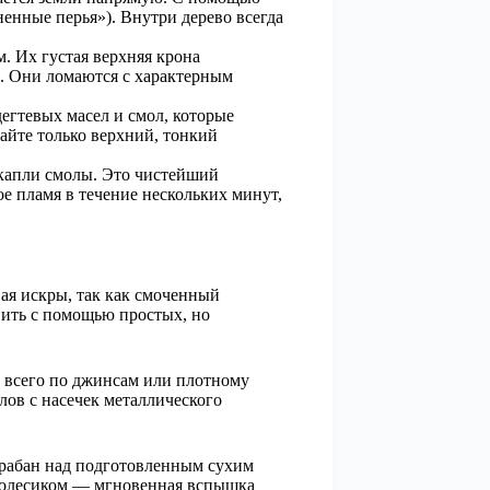
енные перья»). Внутри дерево всегда
 Их густая верхняя крона
и. Они ломаются с характерным
егтевых масел и смол, которые
айте только верхний, тонкий
 капли смолы. Это чистейший
е пламя в течение нескольких минут,
вая искры, так как смоченный
вить с помощью простых, но
е всего по джинсам или плотному
лов с насечек металлического
барабан над подготовленным сухим
 колесиком — мгновенная вспышка