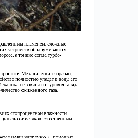
правленным пламенем, сложные
этих устройств обнаруживаются
розе, а тонкие сопла турбо-
.
простоте. Механический барабан,
йство полностью упадет в воду, его
еханика не зависит от уровня заряда
количество сжиженного газа.
овиях стопроцентной влажности
защищено от осадков естественным
сается земли напрямую. С помощью