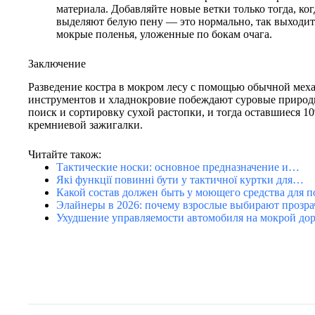
материала. Добавляйте новые ветки только тогда, к
выделяют белую пену — это нормально, так выходит
мокрые поленья, уложенные по бокам очага.
Заключение
Разведение костра в мокром лесу с помощью обычной меха
инструментов и хладнокровие побеждают суровые природны
поиск и сортировку сухой растопки, и тогда оставшиеся 
кремниевой зажигалки.
Читайте також:
Тактические носки: основное предназначение и…
Які функції повинні бути у тактичної куртки для…
Какой состав должен быть у моющего средства для 
Элайнеры в 2026: почему взрослые выбирают прозр
Ухудшение управляемости автомобиля на мокрой дор