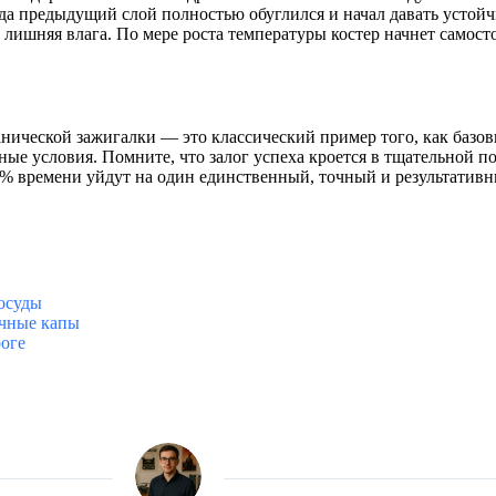
огда предыдущий слой полностью обуглился и начал давать устой
 лишняя влага. По мере роста температуры костер начнет самос
нической зажигалки — это классический пример того, как базо
е условия. Помните, что залог успеха кроется в тщательной по
10% времени уйдут на один единственный, точный и результати
посуды
ачные капы
оге