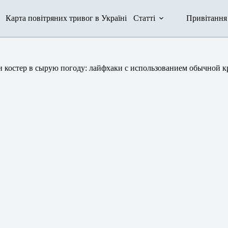
Карта повітряних тривог в Україні
Статті
Привітання
и костер в сырую погоду: лайфхаки с использованием обычной 