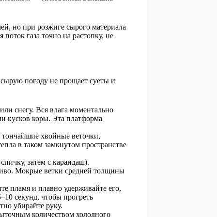
чей, но при розжиге сырого материала
поток газа точно на растопку, не
 сырую погоду не прощает суеты и
или снегу. Вся влага моментально
ли кусков коры. Эта платформа
, тончайшие хвойные веточки,
епла в таком замкнутом пространстве
пичку, затем с карандаш).
пливо. Мокрые ветки средней толщины
те пламя и плавно удерживайте его,
5–10 секунд, чтобы прогреть
тно убирайте руку.
збыточным количеством холодного