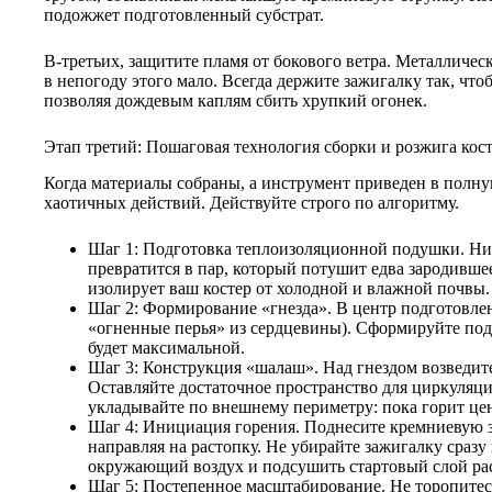
подожжет подготовленный субстрат.
В-третьих, защитите пламя от бокового ветра. Металличес
в непогоду этого мало. Всегда держите зажигалку так, чт
позволяя дождевым каплям сбить хрупкий огонек.
Этап третий: Пошаговая технология сборки и розжига кос
Когда материалы собраны, а инструмент приведен в полну
хаотичных действий. Действуйте строго по алгоритму.
Шаг 1: Подготовка теплоизоляционной подушки. Нико
превратится в пар, который потушит едва зародивше
изолирует ваш костер от холодной и влажной почвы.
Шаг 2: Формирование «гнезда». В центр подготовле
«огненные перья» из сердцевины). Сформируйте подо
будет максимальной.
Шаг 3: Конструкция «шалаш». Над гнездом возведите
Оставляйте достаточное пространство для циркуляци
укладывайте по внешнему периметру: пока горит цен
Шаг 4: Инициация горения. Поднесите кремниевую за
направляя на растопку. Не убирайте зажигалку сразу
окружающий воздух и подсушить стартовый слой раст
Шаг 5: Постепенное масштабирование. Не торопитес