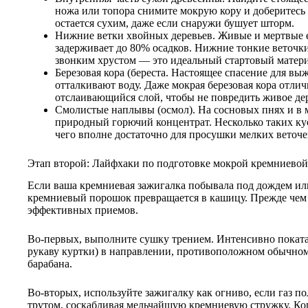
ножа или топора снимите мокрую кору и доберитесь
остается сухим, даже если снаружи бушует шторм.
Нижние ветки хвойных деревьев. Живые и мертвые 
задерживает до 80% осадков. Нижние тонкие веточк
звонким хрустом — это идеальный стартовый матери
Березовая кора (береста. Настоящее спасение для в
отталкивают воду. Даже мокрая березовая кора отли
отслаивающийся слой, чтобы не повредить живое де
Смолистые наплывы (осмол). На сосновых пнях и в 
природный горючий концентрат. Несколько таких ку
чего вполне достаточно для просушки мелких веточе
Этап второй: Лайфхаки по подготовке мокрой кремниевой
Если ваша кремниевая зажигалка побывала под дождем или 
кремниевый порошок превращается в кашицу. Прежде чем 
эффективных приемов.
Во-первых, выполните сушку трением. Интенсивно поката
рукаву куртки) в направлении, противоположном обычному
барабана.
Во-вторых, используйте зажигалку как огниво, если газ 
трутом, соскабливая мельчайшую кремниевую стружку. Ко