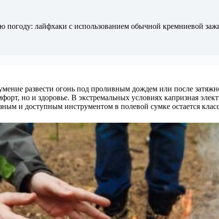
рую погоду: лайфхаки с использованием обычной кремниевой заж
умение развести огонь под проливным дождем или после затяжн
мфорт, но и здоровье. В экстремальных условиях капризная элек
зным и доступным инструментом в полевой сумке остается класс