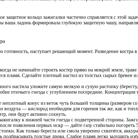
кое защитное кольцо зажигалки частично справляется с этой зада
обы ваша ладонь формировала глубокую защитную чашу, направляя 
тра
ю готовность, наступает решающий момент. Разведение костра в
гда не начинайте строить костер прямо на мокрой земле, траве 
еся пламя. Сделайте плотный настил из толстых сырых бревен и
нного настила уложите самую мелкую и сухую растопку (бересту
бие птичьего гнезда с углублением посередине. Концентрация т
 неплотный конус из веток чуть большей толщины (размером со с
и воздуха — кислород необходим для горения так же, как и то
тр, они будут активно сохнуть.
жигалку к нижней части гнезда с подветренной стороны. Зажги
 после появления первых искр — дайте газу стабильно погореть 
опки. Как только береста или смола уверенно схватятся, аккура
ь подбрасывать толстые дрова. Слабое пламя легко задушить и