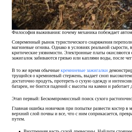
Философия выживания: почему механика побеждает авто
Современный рынок туристического снаряжения переполн
магниевые огнива. Однако в условиях реальной сырости, 
критические уязвимости. Электронные платы окисляются о
зажигалок забиваются грязью или каплями воды, после че
В то же время обычные
кремниевые зажигалки
демонстрир
трущийся о кремниевый стержень, выдает сноп высокотемп
достаточно продуть, протереть о сухую одежду и интенсив
батареи, не боится падений с высоты на камни и работает 
Этап первый: Бескомпромиссный поиск сухого растопочно
Главная ошибка новичков при попытке развести костер в
верхний слой почвы и все, что с ним соприкасается, прев
путем.
Внутренняя часть сухой древесины. Найдите стояще