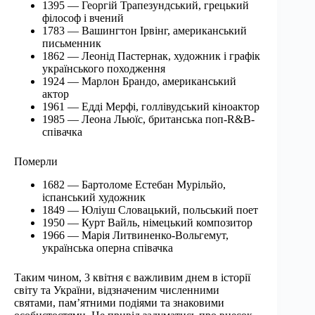
1395 — Георгій Трапезундський, грецький
філософ і вчений
1783 — Вашингтон Ірвінг, американський
письменник
1862 — Леонід Пастернак, художник і графік
українського походження
1924 — Марлон Брандо, американський
актор
1961 — Едді Мерфі, голлівудський кіноактор
1985 — Леона Льюїс, британська поп-R&B-
співачка
Померли
1682 — Бартоломе Естебан Мурільйо,
іспанський художник
1849 — Юліуш Словацький, польський поет
1950 — Курт Вайль, німецький композитор
1966 — Марія Литвиненко-Вольгемут,
українська оперна співачка
Таким чином, 3 квітня є важливим днем в історії
світу та України, відзначеним численними
святами, пам’ятними подіями та знаковими