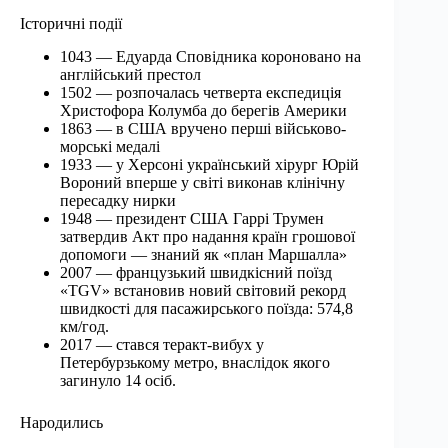
Історичні події
1043 — Едуарда Сповідника короновано на
англійський престол
1502 — розпочалась четверта експедиція
Христофора Колумба до берегів Америки
1863 — в США вручено перші військово-
морські медалі
1933 — у Херсоні український хірург Юрій
Вороний вперше у світі виконав клінічну
пересадку нирки
1948 — президент США Гаррі Трумен
затвердив Акт про надання країн грошової
допомоги — знаний як «план Маршалла»
2007 — французький швидкісний поїзд
«TGV» встановив новий світовий рекорд
швидкості для пасажирського поїзда: 574,8
км/год.
2017 — стався теракт-вибух у
Петербурзькому метро, внаслідок якого
загинуло 14 осіб.
Народились