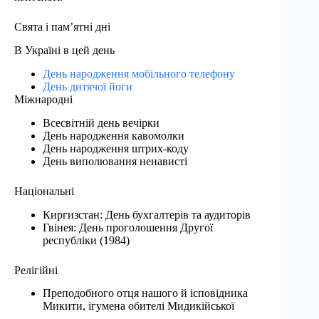
Свята і пам’ятні дні
В Україні в цей день
День народження мобільного телефону
День дитячої йоги
Міжнародні
Всесвітній день вечірки
День народження кавомолки
День народження штрих-коду
День виполювання ненависті
Національні
Киргизстан: День бухгалтерів та аудиторів
Гвінея: День проголошення Другої
республіки (1984)
Релігійні
Преподобного отця нашого й ісповідника
Микити, ігумена обителі Мидикійської