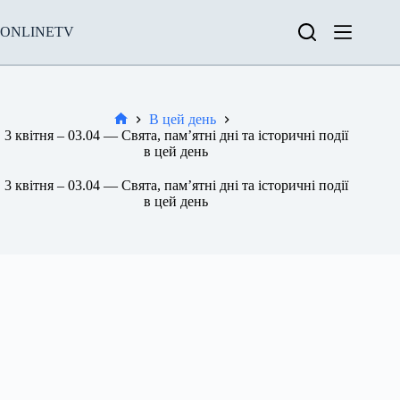
Перейти
до
ONLINETV
вмісту
В цей день
Новини
3 квітня – 03.04 — Свята, пам’ятні дні та історичні події
в цей день
3 квітня – 03.04 — Свята, пам’ятні дні та історичні події
в цей день