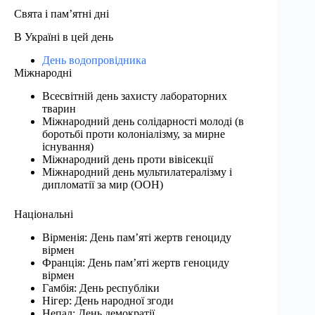
Свята і пам’ятні дні
В Україні в цей день
День водопровідника
Міжнародні
Всесвітній день захисту лабораторних
тварин
Міжнародний день солідарності молоді (в
боротьбі проти колоніалізму, за мирне
існування)
Міжнародний день проти вівісекції
Міжнародний день мультилатералізму і
дипломатії за мир (ООН)
Національні
Вірменія: День пам’яті жертв геноциду
вірмен
Франція: День пам’яті жертв геноциду
вірмен
Гамбія: День республіки
Нігер: День народної згоди
Непал: День демократії