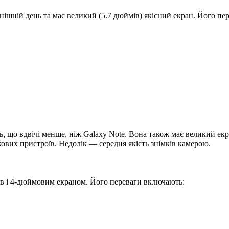
ішній день та має великий (5.7 дюймів) якісний екран. Його пер
нь, що вдвічі менше, ніж Galaxy Note. Вона також має великий ек
кових пристроїв. Недолік — середня якість знімків камерою.
ів і 4-дюймовим екраном. Його переваги включають: