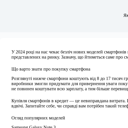
Як
У 2024 році на нас чекає безліч нових моделей смартфонів 
представлених на ринку. Зазначу, що йтиметься саме про с
Що варто знати про покупку смартфона
Розглянуті нижче смартфони коштують від 8 до 17 тисяч 
виробники змогли придумати для привернення уваги покупц
не повинен коштувати всю зарплату, а тим більше перевищув
Купівля смартфонів в кредит — це невиправдана витрата. 
вдвічі. Запитайте себе, чи справді вам потрібен такий теле
Огляд популярних моделей
Samsung Galaxy Note 3