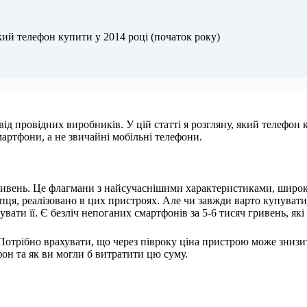
ий телефон купити у 2014 році (початок року)
від провідних виробників. У цій статті я розгляну, який телефон 
мартфони, а не звичайні мобільні телефони.
гривень. Це флагмани з найсучаснішими характеристиками, шир
я, реалізовано в цих пристроях. Але чи завжди варто купувати 
ати її. Є безліч непоганих смартфонів за 5-6 тисяч гривень, які
Потрібно врахувати, що через півроку ціна пристрою може знизи
фон та як ви могли б витратити цю суму.