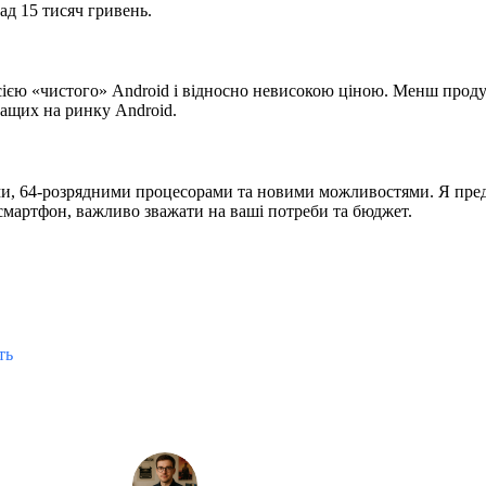
над 15 тисяч гривень.
сією «чистого» Android і відносно невисокою ціною. Менш проду
ращих на ринку Android.
ами, 64-розрядними процесорами та новими можливостями. Я пред
 смартфон, важливо зважати на ваші потреби та бюджет.
ть