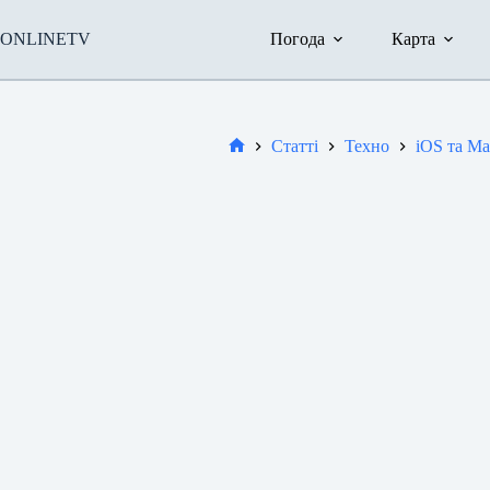
Перейти
до
ONLINETV
Погода
Карта
вмісту
Статті
Техно
iOS та M
Новини