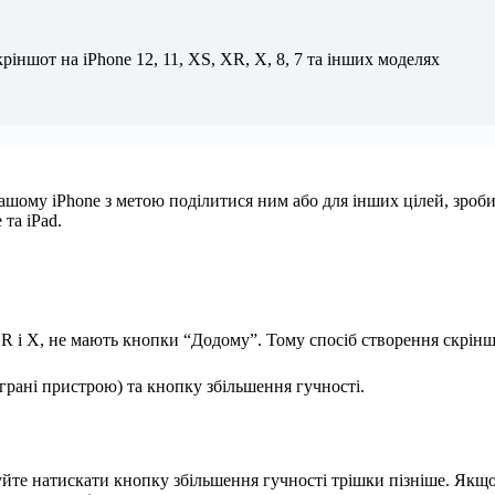
ріншот на iPhone 12, 11, XS, XR, X, 8, 7 та інших моделях
шому iPhone з метою поділитися ним або для інших цілей, зробит
та iPad.
, XR і X, не мають кнопки “Додому”. Тому спосіб створення скрінш
грані пристрою) та кнопку збільшення гучності.
уйте натискати кнопку збільшення гучності трішки пізніше. Якщо