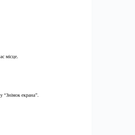
ас місце.
у “Знімок екрана”.