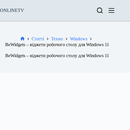
Перейти
до
ONLINETV
вмісту
Статті
Техно
Windows
Новини
BeWidgets – віджети робочого столу для Windows 11
BeWidgets – віджети робочого столу для Windows 11