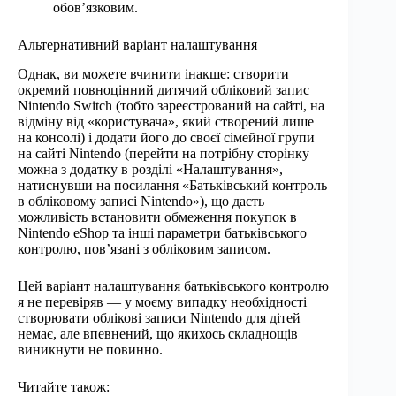
обов’язковим.
Альтернативний варіант налаштування
Однак, ви можете вчинити інакше: створити
окремий повноцінний дитячий обліковий запис
Nintendo Switch (тобто зареєстрований на сайті, на
відміну від «користувача», який створений лише
на консолі) і додати його до своєї сімейної групи
на сайті Nintendo (перейти на потрібну сторінку
можна з додатку в розділі «Налаштування»,
натиснувши на посилання «Батьківський контроль
в обліковому записі Nintendo»), що дасть
можливість встановити обмеження покупок в
Nintendo eShop та інші параметри батьківського
контролю, пов’язані з обліковим записом.
Цей варіант налаштування батьківського контролю
я не перевіряв — у моєму випадку необхідності
створювати облікові записи Nintendo для дітей
немає, але впевнений, що якихось складнощів
виникнути не повинно.
Читайте також: