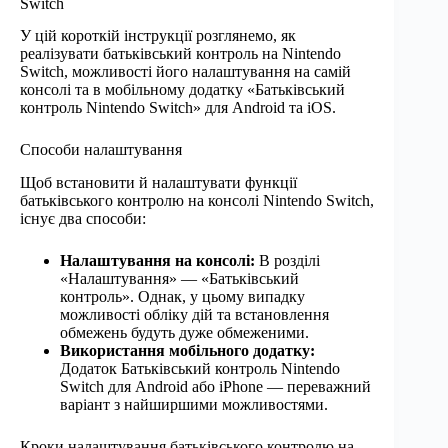
Switch
У цій короткій інструкції розглянемо, як
реалізувати батьківський контроль на Nintendo
Switch, можливості його налаштування на самій
консолі та в мобільному додатку «Батьківський
контроль Nintendo Switch» для Android та iOS.
Способи налаштування
Щоб встановити й налаштувати функції
батьківського контролю на консолі Nintendo Switch,
існує два способи:
Налаштування на консолі:
В розділі
«Налаштування» — «Батьківський
контроль». Однак, у цьому випадку
можливості обліку дій та встановлення
обмежень будуть дуже обмеженими.
Використання мобільного додатку:
Додаток Батьківський контроль Nintendo
Switch для Android або iPhone — переважний
варіант з найширшими можливостями.
Кроки налаштування батьківського контролю на