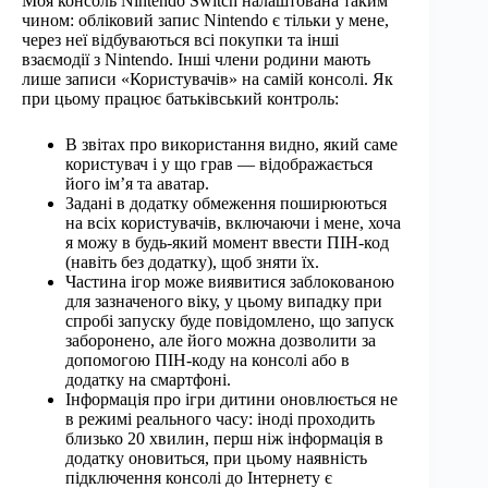
Моя консоль Nintendo Switch налаштована таким
чином: обліковий запис Nintendo є тільки у мене,
через неї відбуваються всі покупки та інші
взаємодії з Nintendo. Інші члени родини мають
лише записи «Користувачів» на самій консолі. Як
при цьому працює батьківський контроль:
В звітах про використання видно, який саме
користувач і у що грав — відображається
його ім’я та аватар.
Задані в додатку обмеження поширюються
на всіх користувачів, включаючи і мене, хоча
я можу в будь-який момент ввести ПІН-код
(навіть без додатку), щоб зняти їх.
Частина ігор може виявитися заблокованою
для зазначеного віку, у цьому випадку при
спробі запуску буде повідомлено, що запуск
заборонено, але його можна дозволити за
допомогою ПІН-коду на консолі або в
додатку на смартфоні.
Інформація про ігри дитини оновлюється не
в режимі реального часу: іноді проходить
близько 20 хвилин, перш ніж інформація в
додатку оновиться, при цьому наявність
підключення консолі до Інтернету є