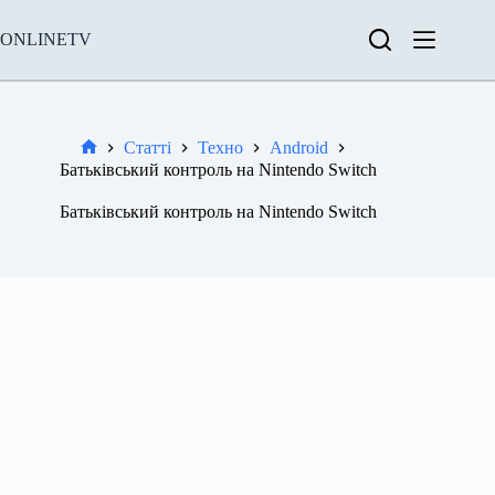
Перейти
до
ONLINETV
вмісту
Статті
Техно
Android
Новини
Батьківський контроль на Nintendo Switch
Батьківський контроль на Nintendo Switch