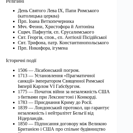
Релігійні
День Святого Лева ІХ, Папи Римського
(католицька церква)
Прп. Іоана Ветхопечерника
Мчч. Феони, Христофора й Антоніна
Сщмч. Пафнутія, єп. Єрусалимського
Свт. Георгія, спов., єп. Антіохії Пісідійської
Свт. Трифона, патр. Константинопольського
Прп. Никифора, ігумена
Історичні події
1506 — Лісабонський погром.
1713 — Установлення «Прагматичної
санкції» імператором Священної Римської
Імперії Карлом VI Габсбургом.
1775 — Початок війни за незалежність США
з битвами при Лексингтоні і Конкорді.
1783 — Приєднання Криму до Росії.
1839 — Лондонський протокол, що гарантує
незалежність і нейтралітет Бельгії від
Нідерландів.
1850 — Підписання договору між Великою
Британією і США про спільне будівництво