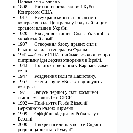
Панамського каналу.
1898 — Визнання незалежності Куби
Конгресом США.
1917 — Всеукраїнський національний
конгрес визнає Центральну Раду найвищим
органом влади в Україні.
1920 — Введення вітання “Слава Україні!” в
українській армії.
1937 — Створення блоку правих сил в
Іспанії на чолі з генералом Франко.
1941 — Сенат США приймає резолюцію про
підтримку ідеї державотворення в Ізраїлі.
1943 — Початок повстання у Варшавському
гетто.
1947 — Розділення Індії та Пакистану.
1967 — Члени групи «Бітлз» підписують
контракт.
1971 — Запуск першої у світі космічної
станції «Салют-1» в СРСР.
1992 — Прийняття Герба Вірменії
Верховною Радою Вірменії.
1999 — Офіційне відкриття Рейхстагу в
Берліні.
2000 — Відкриття найбільшого в Європі
родовища золота в Румунії.