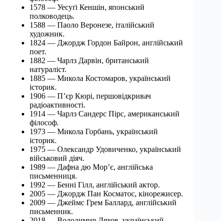
1578 — Уесуґі Кеншін, японський
полководець.
1588 — Паоло Веронезе, італійський
художник.
1824 — Джордж Гордон Байрон, англійський
поет.
1882 — Чарлз Дарвін, британський
натураліст.
1885 — Микола Костомаров, український
історик.
1906 — П’єр Кюрі, першовідкривач
радіоактивності.
1914 — Чарлз Сандерс Пірс, американський
філософ.
1973 — Микола Горбань, український
історик.
1975 — Олександр Удовиченко, український
військовий діяч.
1989 — Дафна дю Мор’є, англійська
письменниця.
1992 — Бенні Гілл, англійський актор.
2005 — Джордж Пан Косматос, кінорежисер.
2009 — Джеймс Грем Баллард, англійський
письменник.
2018 — Володимир Ляхов, український