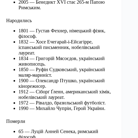
2005 — Бенедикт XVI стає 265-м Папою
Римським.
Народились
1801 — Густав Фехнер, німецький фізик,
філософ.
1832 — Хосе Ечегарай-і-Ейсагірре,
іспанський письменник, нобелівський
лауреат.
1834 — Григорій Мясоєдов, український
живописець.
1850 — Руфін Судковський, український
маляр-мариніст.
1900 — Олександр Птушко, український
кінорежисер.
1912 — Сіборґ Ґленн, американський хімік,
нобелівський лауреат.
1972 — Рівалдо, бразильський футболіст.
1990 — Михайло Чупрін, Герой України.
Померли
65 — Луцій Анней Сенека, римський
філософ.