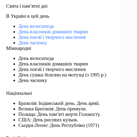
Свята і пам’ятні дні
В Україні в цей день
День велосипеда
День власників домашніх тварин
День поезії і творчого мислення
День часнику
Міжнародні
День велосипеда
День власників домашніх тварин
День поезії і творчого мислення
День сушки білизни на мотузці (з 1995 р.)
День часнику
Національні
Бразилія: Індіанський день. День армії.
Велика Британія: День примули.
Польща: День пам’яті жертв Голокосту.
США: День рисових кульок.
Сьєрра-Леоне: День Республіки (1971)