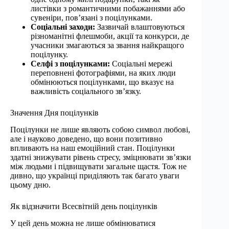
листівки з романтичними побажаннями або
сувеніри, пов’язані з поцілунками.
Соціальні заходи:
Зазвичай влаштовуються
різноманітні флешмоби, акції та конкурси, де
учасники змагаються за звання найкращого
поцілунку.
Селфі з поцілунками:
Соціальні мережі
переповнені фотографіями, на яких люди
обмінюються поцілунками, що вказує на
важливість соціального зв’язку.
Значення Дня поцілунків
Поцілунки не лише являють собою символ любові,
але і науково доведено, що вони позитивно
впливають на наш емоційний стан. Поцілунки
здатні знижувати рівень стресу, зміцнювати зв’язки
між людьми і підвищувати загальне щастя. Тож не
дивно, що українці приділяють так багато уваги
цьому дню.
Як відзначити Всесвітній день поцілунків
У цей день можна не лише обмінюватися