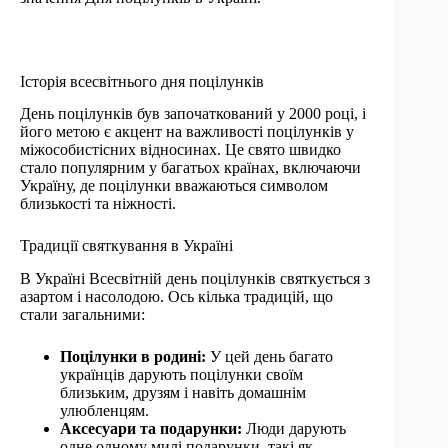
Історія всесвітнього дня поцілунків
День поцілунків був започаткований у 2000 році, і
його метою є акцент на важливості поцілунків у
міжособистісних відносинах. Це свято швидко
стало популярним у багатьох країнах, включаючи
Україну, де поцілунки вважаються символом
близькості та ніжності.
Традиції святкування в Україні
В Україні Всесвітній день поцілунків святкується з
азартом і насолодою. Ось кілька традицій, що
стали загальними:
Поцілунки в родині:
У цей день багато
українців дарують поцілунки своїм
близьким, друзям і навіть домашнім
улюбленцям.
Аксесуари та подарунки:
Люди дарують
одне одному милі подарунки, такі як