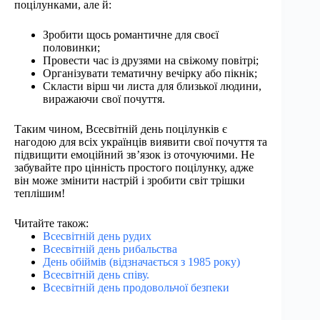
поцілунками, але й:
Зробити щось романтичне для своєї
половинки;
Провести час із друзями на свіжому повітрі;
Організувати тематичну вечірку або пікнік;
Скласти вірш чи листа для близької людини,
виражаючи свої почуття.
Таким чином, Всесвітній день поцілунків є
нагодою для всіх українців виявити свої почуття та
підвищити емоційний зв’язок із оточуючими. Не
забувайте про цінність простого поцілунку, адже
він може змінити настрій і зробити світ трішки
теплішим!
Читайте також:
Всесвітній день рудих
Всесвітній день рибальства
День обіймів (відзначається з 1985 року)
Всесвітній день співу.
Всесвітній день продовольчої безпеки