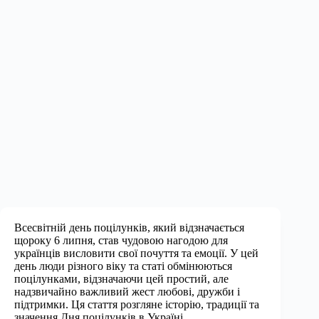
Всесвітній день поцілунків, який відзначається
щороку 6 липня, став чудовою нагодою для
українців висловити свої почуття та емоції. У цей
день люди різного віку та статі обмінюються
поцілунками, відзначаючи цей простий, але
надзвичайно важливий жест любові, дружби і
підтримки. Ця стаття розгляне історію, традиції та
значення Дня поцілунків в Україні.