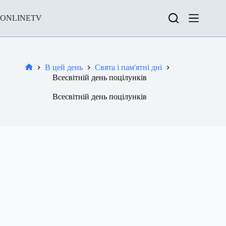
Перейти
до
ONLINETV
вмісту
В цей день
Свята і пам'ятні дні
Новини
Всесвітній день поцілунків
Всесвітній день поцілунків