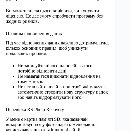
Ви можете після цього вирішити, чи купувати
ліцензію. Це дає змогу спробувати програму без
жодних ризиків.
Правила відновлення даних
Під час відновлення даних важливо дотримуватись
кількох основних правил, щоб уникнути
подальших проблем:
Не записуйте нічого на носій, з якого
потрібно відновити дані.
Не намагайтеся виконати відновлення на
тому ж носії.
Не вставляйте носій в пристрої, які можуть
автоматично створити нову структуру папок
або навіть відформатувати його.
Перевірка RS Photo Recovery
У мене є картка пам’яті SD, яка зазвичай
використовується у фотоапараті. Нещодавно я
користувався нею для інших цілей. Я