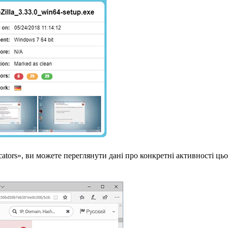
cators», ви можете переглянути дані про конкретні активності цьо