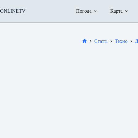
Перейти
до
ONLINETV
Погода
Карта
вмісту
Статті
Техно
Д
Новини