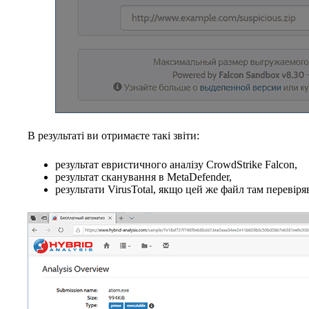
В результаті ви отримаєте такі звіти:
результат евристичного аналізу CrowdStrike Falcon,
результат сканування в MetaDefender,
результати VirusTotal, якщо цей же файл там перевіря