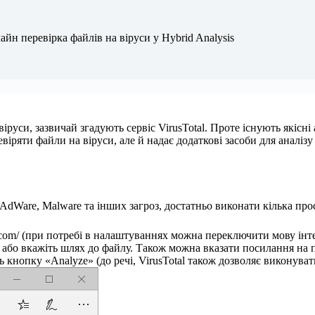
йн перевірка файлів на віруси у Hybrid Analysis
іруси, зазвичай згадують сервіс VirusTotal. Проте існують якісні
ревіряти файли на віруси, але й надає додаткові засоби для аналі
AdWare, Malware та інших загроз, достатньо виконати кілька про
is.com/ (при потребі в налаштуваннях можна переключити мову інт
а або вкажіть шлях до файлу. Також можна вказати посилання на 
ь кнопку «Analyze» (до речі, VirusTotal також дозволяє виконуват