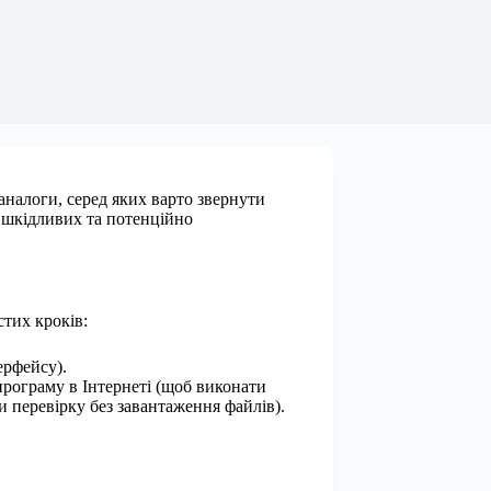
 аналоги, серед яких варто звернути
зу шкідливих та потенційно
стих кроків:
ерфейсу).
програму в Інтернеті (щоб виконати
и перевірку без завантаження файлів).