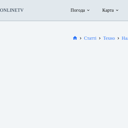
Перейти
до
ONLINETV
Погода
Карта
вмісту
Статті
Техно
На
Новини