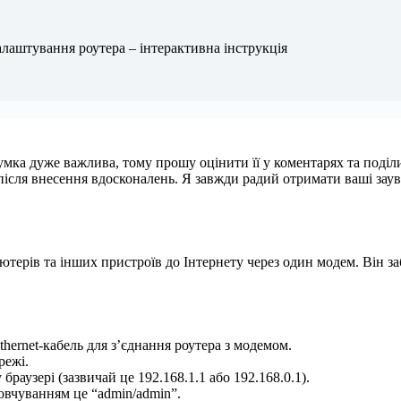
лаштування роутера – інтерактивна інструкція
мка дуже важлива, тому прошу оцінити її у коментарях та поділ
 після внесення вдосконалень. Я завжди радий отримати ваші заув
’ютерів та інших пристроїв до Інтернету через один модем. Він 
hernet-кабель для з’єднання роутера з модемом.
режі.
браузері (зазвичай це 192.168.1.1 або 192.168.0.1).
мовчуванням це “admin/admin”.