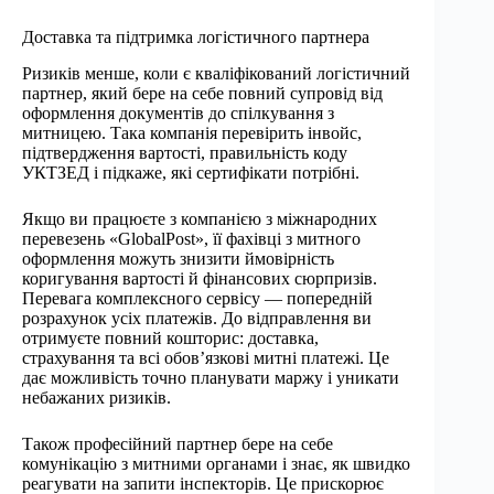
Доставка та підтримка логістичного партнера
Ризиків менше, коли є кваліфікований логістичний
партнер, який бере на себе повний супровід від
оформлення документів до спілкування з
митницею. Така компанія перевірить інвойс,
підтвердження вартості, правильність коду
УКТЗЕД і підкаже, які сертифікати потрібні.
Якщо ви працюєте з компанією з міжнародних
перевезень «GlobalPost», її фахівці з митного
оформлення можуть знизити ймовірність
коригування вартості й фінансових сюрпризів.
Перевага комплексного сервісу — попередній
розрахунок усіх платежів. До відправлення ви
отримуєте повний кошторис: доставка,
страхування та всі обов’язкові митні платежі. Це
дає можливість точно планувати маржу і уникати
небажаних ризиків.
Також професійний партнер бере на себе
комунікацію з митними органами і знає, як швидко
реагувати на запити інспекторів. Це прискорює