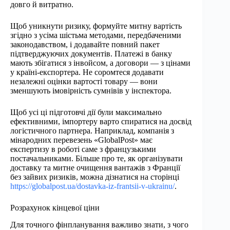
довго й витратно.
Щоб уникнути ризику, формуйте митну вартість
згідно з усіма шістьма методами, передбаченими
законодавством, і додавайте повний пакет
підтверджуючих документів. Платежі в банку
мають збігатися з інвойсом, а договори — з цінами
у країні-експортера. Не соромтеся додавати
незалежні оцінки вартості товару — вони
зменшують імовірність сумнівів у інспектора.
Щоб усі ці підготовчі дії були максимально
ефективними, імпортеру варто спиратися на досвід
логістичного партнера. Наприклад, компанія з
мінародних перевезень «GlobalPost» має
експертизу в роботі саме з французькими
постачальниками. Більше про те, як організувати
доставку та митне очищення вантажів з Франції
без зайвих ризиків, можна дізнатися на сторінці
https://globalpost.ua/dostavka-iz-frantsii-v-ukrainu/
.
Розрахунок кінцевої ціни
Для точного фінпланування важливо знати, з чого