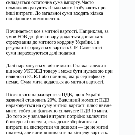
складається остаточна сума імпорту. Часто
помилково рахують тільки мито і забувають про
інші витрати. До загальної суми входять кілька
послідовних компонентів.
Починається все з митної вартості. Наприклад, за
умов FOB до ціни товару додається доставка та
страхування до митного кордону України, і в
результаті формується вартість CIF. Саме з цієї
суми нараховуються далі податки.
Далі нараховується ввізне мито. Ставка залежить
від коду УКТЗЕД товару і може бути нульовою при
наявності EUR.1 або повною, якщо сертифікату
немає. Сума мита додається до митної вартості.
Після цього нараховується ПДВ, що в Україні
зазвичай становить 20%. Важливий момент: ПДВ
нараховується на суму митної вартості плюс ввізне
мито, тобто ви фактично сплачуєте ПДВ і з мита.
До того ж у загальні витрати потрібно включити
брокерські послуги, складське зберігання та
витрати на експертизи чи дозволи — це не митні
платежі, але вони впливають на кінцеву вартість.