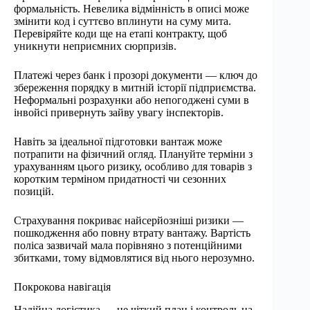
формальність. Невелика відмінність в описі може
змінити код і суттєво вплинути на суму мита.
Перевіряйте коди ще на етапі контракту, щоб
уникнути неприємних сюрпризів.
Платежі через банк і прозорі документи — ключ до
збереження порядку в митній історії підприємства.
Неформальні розрахунки або непогоджені суми в
інвойсі привернуть зайву увагу інспекторів.
Навіть за ідеальної підготовки вантаж може
потрапити на фізичний огляд. Плануйте терміни з
урахуванням цього ризику, особливо для товарів з
коротким терміном придатності чи сезонних
позицій.
Страхування покриває найсерйозніші ризики —
пошкодження або повну втрату вантажу. Вартість
поліса зазвичай мала порівняно з потенційними
збитками, тому відмовлятися від нього нерозумно.
Покрокова навігація
Надійна логістика — це чіткий план і контроль на