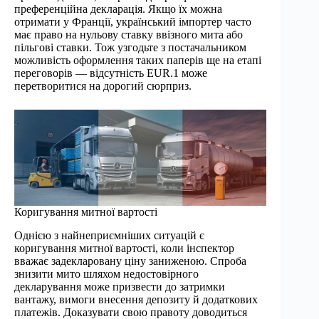
преференційна декларація. Якщо їх можна
отримати у Франції, український імпортер часто
має право на нульову ставку ввізного мита або
пільгові ставки. Тож узгодьте з постачальником
можливість оформлення таких паперів ще на етапі
переговорів — відсутність EUR.1 може
перетворитися на дорогий сюрприз.
Коригування митної вартості
Однією з найнеприємніших ситуацій є
коригування митної вартості, коли інспектор
вважає задекларовану ціну заниженою. Спроба
знизити мито шляхом недостовірного
декларування може призвести до затримки
вантажу, вимоги внесення депозиту й додаткових
платежів. Доказувати свою правоту доводиться