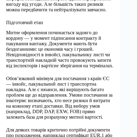
вигоду від угоди. Але більшість таких ризиків
можна передбачити та нейтралізувати завчасно.
Підготовчий етап
Митне оформлення починається задовго до
кордону — у момент підписання контракту й
пакування вантажу. Документи мають бути
бездоганними: це економія часу і грошей.
Невідповідності в інвойсі, пакувальнику листі чи
транспортній накладній часто провокують запити
від інспекторів і вартісне зберігання на терміналах.
Обов’язковий мінімум для постачання з країн ЄС
— інвойс, пакувальний лист і транспортна
накладна. Але є нюанси, які вирішують багато
проблем ще до відправлення. Умови постачання за
інкотермс визначають, хто несе ризики й витрати
на кожному етапі доставки. Від вибору умов
(наприклад, DDP, DAP, EXW, FOB) прямо
залежить база для розрахунку митної вартості.
Для деяких товарів критично потрібні документи
про походження, наприклад сертифікат EUR.1 або