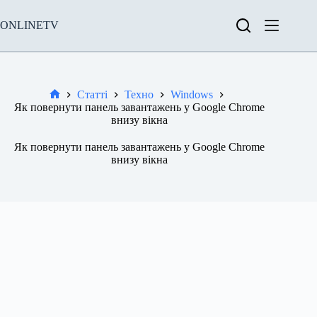
Перейти
до
ONLINETV
вмісту
Статті
Техно
Windows
Новини
Як повернути панель завантажень у Google Chrome
внизу вікна
Як повернути панель завантажень у Google Chrome
внизу вікна