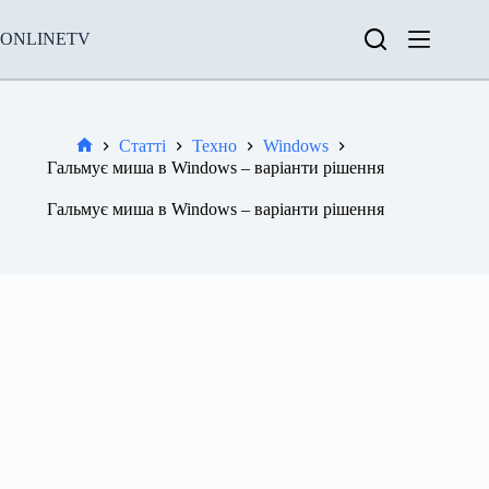
Перейти
до
ONLINETV
вмісту
Статті
Техно
Windows
Новини
Гальмує миша в Windows – варіанти рішення
Гальмує миша в Windows – варіанти рішення