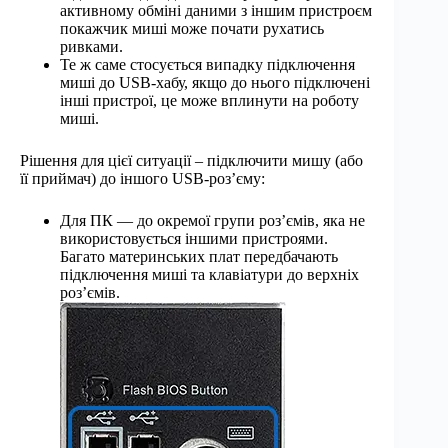
активному обміні даними з іншим пристроєм
покажчик миші може почати рухатись
ривками.
Те ж саме стосується випадку підключення
миші до USB-хабу, якщо до нього підключені
інші пристрої, це може вплинути на роботу
миші.
Рішення для цієї ситуації – підключити мишу (або
її приймач) до іншого USB-роз’єму:
Для ПК — до окремої групи роз’ємів, яка не
використовується іншими пристроями.
Багато материнських плат передбачають
підключення миші та клавіатури до верхніх
роз’ємів.