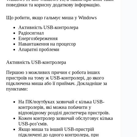
поведінки та корисну додаткову інформацію.
Що робити, якщо гальмує миша у Windows
Активність USB-контролера
Радіосигнал
Енергозбереження
Навантаження на процесор
Апаратні проблеми
Активність USB-контролера
Першою з можливих причин є робота інших
пристроїв на тому ж USB-контролері, до якого
підключена миша або її приймач. Докладніше за
пунктами:
На ПК/ноутбуках зазвичай є кілька USB-
контролерів, які можна побачити у
відповідному розділі диспетчера пристроїв.
Кожен контролер зазвичай обслуговує кілька
USB-роз’ємів.
Якщо миша та інший USB-пристрій
підключені до одного контролера, при