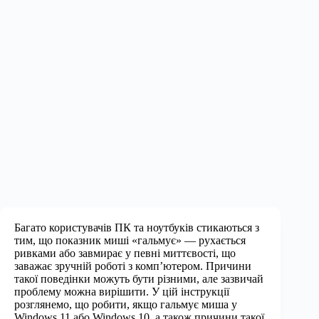
Багато користувачів ПК та ноутбуків стикаються з
тим, що показник миші «гальмує» — рухається
ривками або завмирає у певні миттєвості, що
заважає зручній роботі з комп’ютером. Причини
такої поведінки можуть бути різними, але зазвичай
проблему можна вирішити. У цій інструкції
розглянемо, що робити, якщо гальмує миша у
Windows 11 або Windows 10, а також причини такої