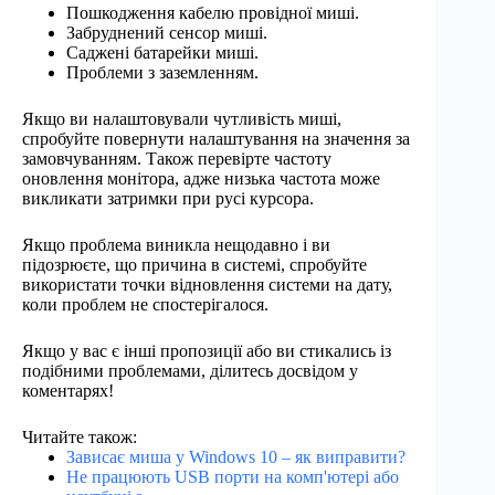
Пошкодження кабелю провідної миші.
Забруднений сенсор миші.
Саджені батарейки миші.
Проблеми з заземленням.
Якщо ви налаштовували чутливість миші,
спробуйте повернути налаштування на значення за
замовчуванням. Також перевірте частоту
оновлення монітора, адже низька частота може
викликати затримки при русі курсора.
Якщо проблема виникла нещодавно і ви
підозрюєте, що причина в системі, спробуйте
використати точки відновлення системи на дату,
коли проблем не спостерігалося.
Якщо у вас є інші пропозиції або ви стикались із
подібними проблемами, ділитесь досвідом у
коментарях!
Читайте також:
Зависає миша у Windows 10 – як виправити?
Не працюють USB порти на комп'ютері або