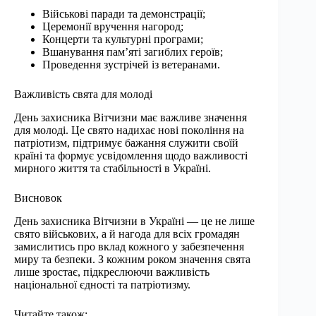
Військові паради та демонстрації;
Церемонії вручення нагород;
Концерти та культурні програми;
Вшанування пам’яті загиблих героїв;
Проведення зустрічей із ветеранами.
Важливість свята для молоді
День захисника Вітчизни має важливе значення
для молоді. Це свято надихає нові покоління на
патріотизм, підтримує бажання служити своїй
країні та формує усвідомлення щодо важливості
мирного життя та стабільності в Україні.
Висновок
День захисника Вітчизни в Україні — це не лише
свято військових, а й нагода для всіх громадян
замислитись про вклад кожного у забезпечення
миру та безпеки. З кожним роком значення свята
лише зростає, підкреслюючи важливість
національної єдності та патріотизму.
Читайте також: