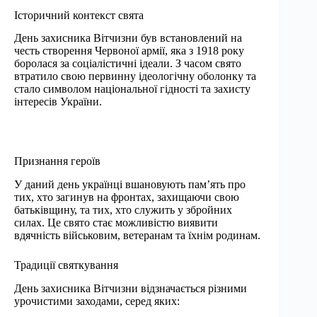
Історичний контекст свята
День захисника Вітчизни був встановлений на
честь створення Червоної армії, яка з 1918 року
боролася за соціалістичні ідеали. З часом свято
втратило свою первинну ідеологічну оболонку та
стало символом національної гідності та захисту
інтересів України.
Признання героїв
У даний день українці вшановують пам’ять про
тих, хто загинув на фронтах, захищаючи свою
батьківщину, та тих, хто служить у збройних
силах. Це свято стає можливістю виявити
вдячність військовим, ветеранам та їхнім родинам.
Традиції святкування
День захисника Вітчизни відзначається різними
урочистими заходами, серед яких: