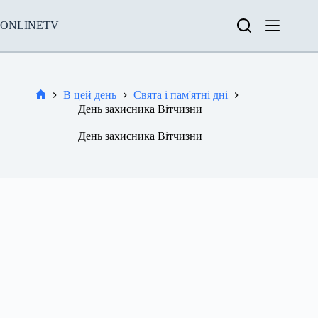
Перейти
до
ONLINETV
вмісту
В цей день
Свята і пам'ятні дні
Новини
День захисника Вітчизни
День захисника Вітчизни