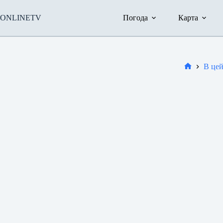
Перейти
до
ONLINETV
Погода
Карта
вмісту
В цей
Новини