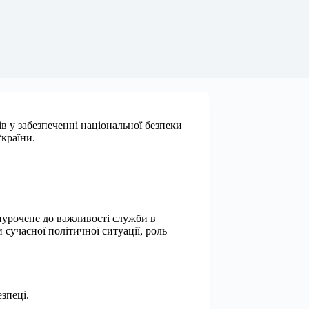
ів у забезпеченні національної безпеки
України.
риурочене до важливості служби в
 сучасної політичної ситуації, роль
зпеці.