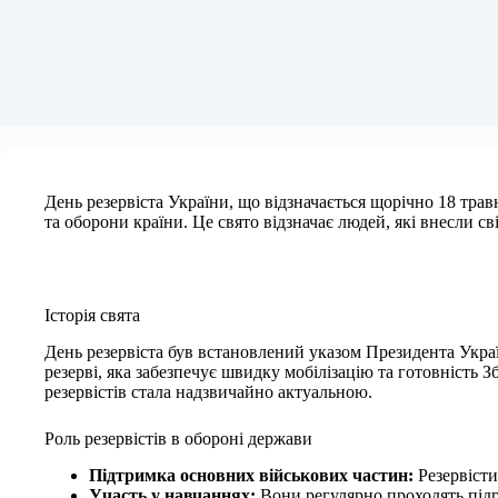
День резервіста України, що відзначається щорічно 18 трав
та оборони країни. Це свято відзначає людей, які внесли св
Історія свята
День резервіста був встановлений указом Президента Украї
резерві, яка забезпечує швидку мобілізацію та готовність 
резервістів стала надзвичайно актуальною.
Роль резервістів в обороні держави
Підтримка основних військових частин:
Резервісти
Участь у навчаннях:
Вони регулярно проходять підгот