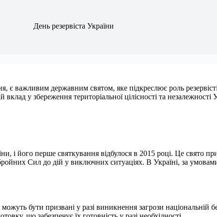
День резервіста України
ня, є важливим державним святом, яке підкреслює роль резервіст
ій вклад у збереження територіальної цілісності та незалежності 
ни, і його перше святкування відбулося в 2015 році. Це свято п
Збройних Сил до дій у виключних ситуаціях. В Україні, за умовами
 можуть бути призвані у разі виникнення загрози національній бе
овку, що забезпечує їх готовність у разі необхідності.