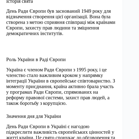
Історія свята
День Ради Європи був заснований 1949 року для
відзначення створення цієї організації. Вона була
створена з метою сприяння співпраці між країнами
Європи, захисту прав людини та зміцнення
демократичних інститутів.
Роль України в Раді Європи
Україна є членом Ради Європи з 1995 року, і це
членство стало важливим кроком у напрямку
інтеграції України в європейське співтовариство. З
моменту приєднання, країна активно брала участь
у програмах Ради Європи, спрямованих на
реформу правової системи, захист прав людей, а
також боротьбу з корупцією.
Значення дня для України
День Ради Європи в Україні є нагодою
підкреслити важливість європейських цінностей у
житті країни. Це свято спонукає до обговорення та