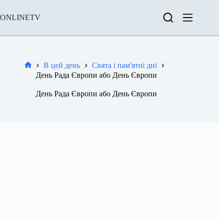
Перейти
до
ONLINETV
вмісту
В цей день
Свята і пам'ятні дні
Новини
День Рада Європи або День Європи
День Рада Європи або День Європи