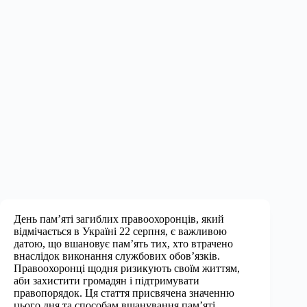
День пам’яті загиблих правоохоронців, який
відмічається в Україні 22 серпня, є важливою
датою, що вшановує пам’ять тих, хто втрачено
внаслідок виконання службових обов’язків.
Правоохоронці щодня ризикують своїм життям,
аби захистити громадян і підтримувати
правопорядок. Ця стаття присвячена значенню
цього дня та способам вшанування пам’яті