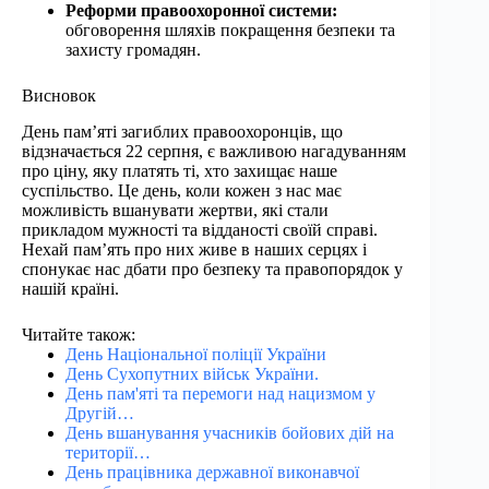
Реформи правоохоронної системи:
обговорення шляхів покращення безпеки та
захисту громадян.
Висновок
День пам’яті загиблих правоохоронців, що
відзначається 22 серпня, є важливою нагадуванням
про ціну, яку платять ті, хто захищає наше
суспільство. Це день, коли кожен з нас має
можливість вшанувати жертви, які стали
прикладом мужності та відданості своїй справі.
Нехай пам’ять про них живе в наших серцях і
спонукає нас дбати про безпеку та правопорядок у
нашій країні.
Читайте також:
День Національної поліції України
День Сухопутних військ України.
День пам'яті та перемоги над нацизмом у
Другій…
День вшанування учасників бойових дій на
території…
День працівника державної виконавчої