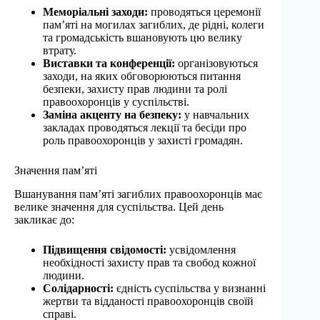
Меморіальні заходи:
проводяться церемонії
пам’яті на могилах загиблих, де рідні, колеги
та громадськість вшановують цю велику
втрату.
Виставки та конференції:
організовуються
заходи, на яких обговорюються питання
безпеки, захисту прав людини та ролі
правоохоронців у суспільстві.
Заміна акценту на безпеку:
у навчальних
закладах проводяться лекції та бесіди про
роль правоохоронців у захисті громадян.
Значення пам’яті
Вшанування пам’яті загиблих правоохоронців має
велике значення для суспільства. Цей день
закликає до:
Підвищення свідомості:
усвідомлення
необхідності захисту прав та свобод кожної
людини.
Солідарності:
єдність суспільства у визнанні
жертви та відданості правоохоронців своїй
справі.