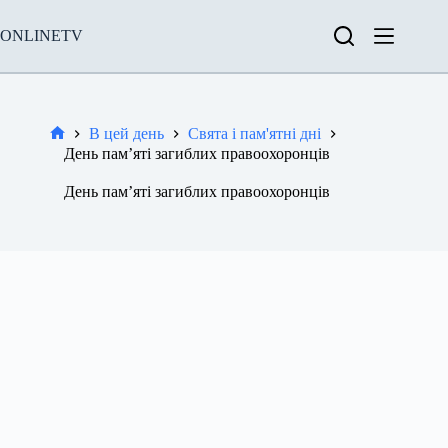
Перейти
до
ONLINETV
вмісту
В цей день
Свята і пам'ятні дні
Новини
День пам’яті загиблих правоохоронців
День пам’яті загиблих правоохоронців