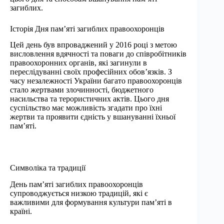
загиблих.
Історія Дня пам’яті загиблих правоохоронців
Цей день був впроваджений у 2016 році з метою
висловлення вдячності та поваги до співробітників
правоохоронних органів, які загинули в
переслідуванні своїх професійних обов’язків. З
часу незалежності України багато правоохоронців
стало жертвами злочинності, бюджетного
насильства та терористичних актів. Цього дня
суспільство має можливість згадати про їхні
жертви та проявити єдність у вшануванні їхньої
пам’яті.
Символіка та традиції
День пам’яті загиблих правоохоронців
супроводжується низкою традицій, які є
важливими для формування культури пам’яті в
країні.