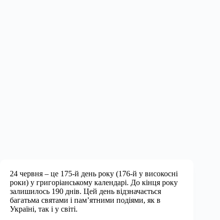
24 червня – це 175-й день року (176-й у високосні
роки) у григоріанському календарі. До кінця року
залишилось 190 днів. Цей день відзначається
багатьма святами і пам’ятними подіями, як в
Україні, так і у світі.