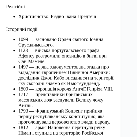
Релігійні
Християнство: Різдво Івана Предтечі
Історичні події
1099 — засновано Орден святого Іоанна
Єрусалимського.
1128 — війська португальського графа
Афонсу розгромили опозицію в битві при
Сан-Мамеде.
1497 — перша задокументована згадка про
відвідання європейцем Північної Америки:
дослідник Джон Кабо висадився на території,
яку сьогодні знаємо як Ньюфаундленд.
1509 — коронація короля Англії Генріха VIII.
1717 — представники британських
масонських лож заснували Велику ложу
Англії.
1793 — Французький Конвент прийняв
першу республіканську конституцію, яка
проголошувала верховенство влади народу.
1812 — армія Наполеона перетнула річку
Німан і ступила на територію Російської