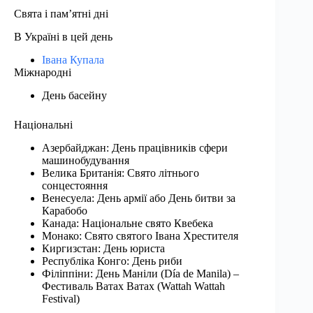
Свята і пам’ятні дні
В Україні в цей день
Івана Купала
Міжнародні
День басейну
Національні
Азербайджан: День працівників сфери
машинобудування
Велика Британія: Свято літнього
сонцестояння
Венесуела: День армії або День битви за
Карабобо
Канада: Національне свято Квебека
Монако: Свято святого Івана Хрестителя
Киргизстан: День юриста
Республіка Конго: День риби
Філіппіни: День Маніли (Día de Manila) –
Фестиваль Ватах Ватах (Wattah Wattah
Festival)