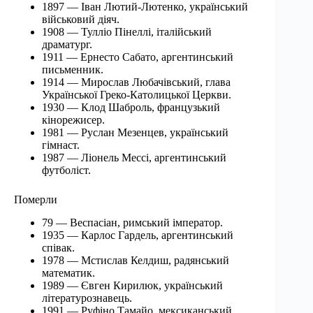
1897 — Іван Лютий-Лютенко, український
військовий діяч.
1908 — Тулліо Пінеллі, італійський
драматург.
1911 — Ернесто Сабато, аргентинський
письменник.
1914 — Мирослав Любачівський, глава
Української Греко-Католицької Церкви.
1930 — Клод Шаброль, французький
кінорежисер.
1981 — Руслан Мезенцев, український
гімнаст.
1987 — Ліонель Мессі, аргентинський
футболіст.
Померли
79 — Веспасіан, римський імператор.
1935 — Карлос Гардель, аргентинський
співак.
1978 — Мстислав Келдиш, радянський
математик.
1989 — Євген Кирилюк, український
літературознавець.
1991 — Руфіно Тамайо, мексиканський