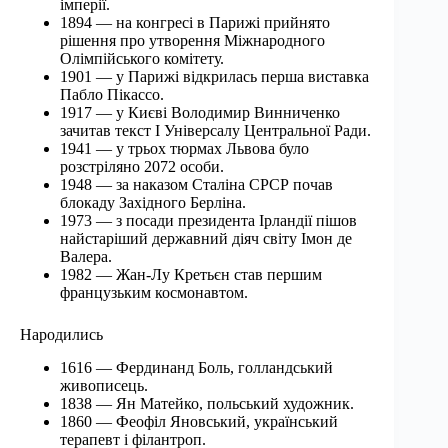
імперії.
1894 — на конгресі в Парижі прийнято
рішення про утворення Міжнародного
Олімпійського комітету.
1901 — у Парижі відкрилась перша виставка
Пабло Пікассо.
1917 — у Києві Володимир Винниченко
зачитав текст І Універсалу Центральної Ради.
1941 — у трьох тюрмах Львова було
розстріляно 2072 особи.
1948 — за наказом Сталіна СРСР почав
блокаду Західного Берліна.
1973 — з посади президента Ірландії пішов
найстаріший державний діяч світу Імон де
Валера.
1982 — Жан-Лу Кретьєн став першим
французьким космонавтом.
Народились
1616 — Фердинанд Боль, голландський
живописець.
1838 — Ян Матейко, польський художник.
1860 — Феофіл Яновський, український
терапевт і філантроп.