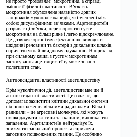
не просто “розбавляє” мокротиння, а справді
змінює її фізичні властивості. В’язкість
мокротиння обумовлена ​​наявністю довгих
ланцюжків мукополісахаридів, які зчеплені між
собою дисульфідними зв’язками. Ацетилцистеїн
розриває ці зв’язки, перетворюючи густе
мокротиння на більш рідке і легко відокремлюване.
Це дозволяє організму ефективніше виводити
шкідливі речовини та бактерії з дихальних шляхів,
сприяючи якнайшвидшому одужанню. Наприклад,
при сильному кашлі з густим мокротинням
застосування ацетилцистеїну може значно
полегшити стан.
Антиоксидантні властивості ацетилцистеїну
Крім муколітичної дії, ацетилцистеїн має ще й
антиоксидантні властивості. Це означає, що
допомагає захистити клітини дихальної системи
від пошкодження вільними радикалами. Вільні
радикали – це агресивні молекули, які можуть
пошкоджувати клітини та тканини, викликаючи
запалення. Ацетилцистеїн нейтралізує їх,
знижуючи запальний процес та сприяючи
загоєнню пошкоджених тканин. Це особливо