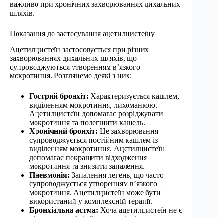
важливо при хронічних захворюваннях дихальних
шляхів.
Показання до застосування ацетилцистеїну
Ацетилцистеїн застосовується при різних
захворюваннях дихальних шляхів, що
супроводжуються утворенням в’язкого
мокротиння. Розглянемо деякі з них:
Гострий бронхіт:
Характеризується кашлем,
виділенням мокротиння, лихоманкою.
Ацетилцистеїн допомагає розріджувати
мокротиння та полегшити кашель.
Хронічний бронхіт:
Це захворювання
супроводжується постійним кашлем із
виділенням мокротиння. Ацетилцистеїн
допомагає покращити відходження
мокротиння та знизити запалення.
Пневмонія:
Запалення легень, що часто
супроводжується утворенням в’язкого
мокротиння. Ацетилцистеїн може бути
використаний у комплексній терапії.
Бронхіальна астма:
Хоча ацетилцистеїн не є