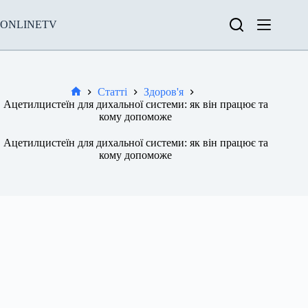
Перейти
до
ONLINETV
вмісту
Статті
Здоров'я
Новини
Ацетилцистеїн для дихальної системи: як він працює та
кому допоможе
Ацетилцистеїн для дихальної системи: як він працює та
кому допоможе