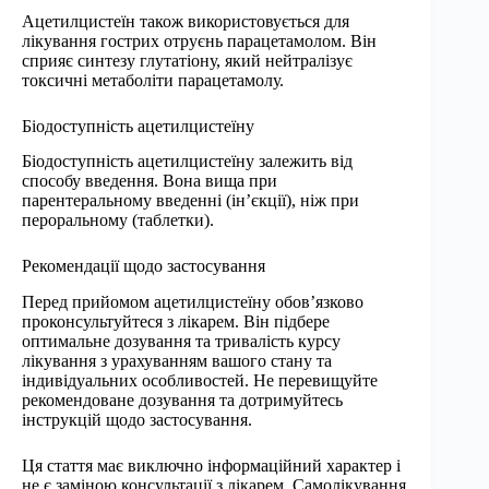
Ацетилцистеїн також використовується для
лікування гострих отруєнь парацетамолом. Він
сприяє синтезу глутатіону, який нейтралізує
токсичні метаболіти парацетамолу.
Біодоступність ацетилцистеїну
Біодоступність ацетилцистеїну залежить від
способу введення. Вона вища при
парентеральному введенні (ін’єкції), ніж при
пероральному (таблетки).
Рекомендації щодо застосування
Перед прийомом ацетилцистеїну обов’язково
проконсультуйтеся з лікарем. Він підбере
оптимальне дозування та тривалість курсу
лікування з урахуванням вашого стану та
індивідуальних особливостей. Не перевищуйте
рекомендоване дозування та дотримуйтесь
інструкцій щодо застосування.
Ця стаття має виключно інформаційний характер і
не є заміною консультації з лікарем. Самолікування