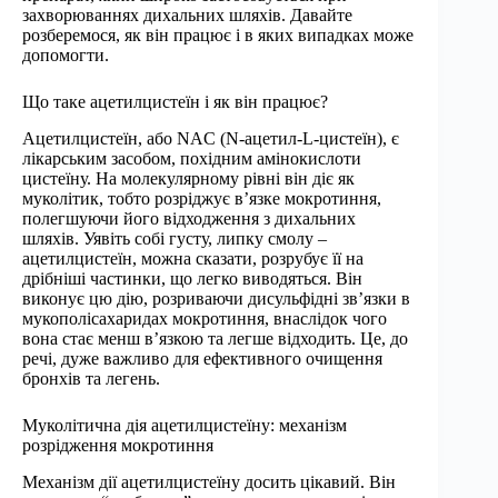
захворюваннях дихальних шляхів. Давайте
розберемося, як він працює і в яких випадках може
допомогти.
Що таке ацетилцистеїн і як він працює?
Ацетилцистеїн, або NAC (N-ацетил-L-цистеїн), є
лікарським засобом, похідним амінокислоти
цистеїну. На молекулярному рівні він діє як
муколітик, тобто розріджує в’язке мокротиння,
полегшуючи його відходження з дихальних
шляхів. Уявіть собі густу, липку смолу –
ацетилцистеїн, можна сказати, розрубує її на
дрібніші частинки, що легко виводяться. Він
виконує цю дію, розриваючи дисульфідні зв’язки в
мукополісахаридах мокротиння, внаслідок чого
вона стає менш в’язкою та легше відходить. Це, до
речі, дуже важливо для ефективного очищення
бронхів та легень.
Муколітична дія ацетилцистеїну: механізм
розрідження мокротиння
Механізм дії ацетилцистеїну досить цікавий. Він