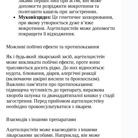
ліками першої лінії при астмі, він може
допомогти розріджити мокротиння та
полегшити кашель при загостреннях.
Муковісцидоз:
Це генетичне захворювання,
при якому утворюється дуже в’язке
мокротиння. Ацетилцистеїн може допомогти
покращити її відходження.
Можливі побічні ефекти та протипоказання
Як і будь-який лікарський засіб, ацетилцистеїн
може викликати побічні ефекти, проте вони
трапляються досить рідко. До них відносяться:
нудота, блювання, діарея, алергічні реакції
(включаючи шкірні висипи та бронхоспазм).
Важливо пам’ятати про протипоказання:
підвищена чутливість до препарату, виразкова
хвороба шлунка та дванадцятипалої кишки у стадії
загострення. Перед прийомом ацетилцистеїну
необхідно проконсультуватися з лікарем.
Взаємодія з іншими препаратами
Ацетилцистеїн може взаємодіяти з іншими
лікарськими засобами. Наприклад, він може