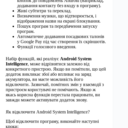
кнопок до повідомлень Android (наприклад,
додавання контакту без входу в програму).
Живі субтитри та переклад.
Визначення музики, що відтворюється, і
відображення назви на екрані блокування.
Пошук програм та передбачення запуску
програм.
Автоматичне додавання посадкових талонів
у Google Pay під час створення їх скріншотів.
Функції голосового введення.
Набір функцій, які реалізує
Android System
Intelligence
, може відрізнятися залежно від
конкретного пристрою. Якщо ви помітили, що цей
додаток викликає збої або впливає на заряд
акумулятора, ви маєте можливість його
відключити. Зазвичай, помітних змін у взаємодії з
пристроєм користувачі не помічають. Якщо ж
якась корисна функція перестала працювати, ви
завжди можете активувати додаток знову.
Як відключити Android System Intelligence?
Щоб відключити програму, виконайте наступні
кроки: