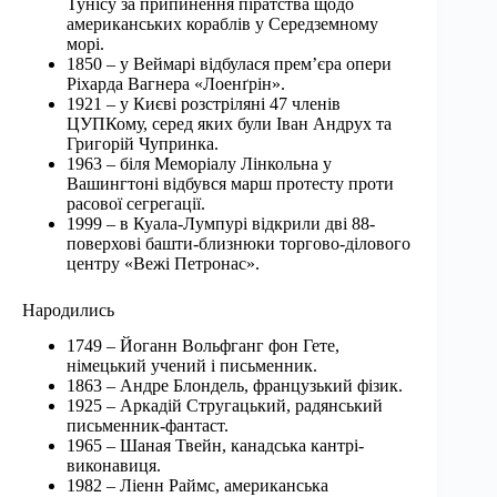
Тунісу за припинення піратства щодо
американських кораблів у Середземному
морі.
1850 – у Веймарі відбулася прем’єра опери
Ріхарда Вагнера «Лоенґрін».
1921 – у Києві розстріляні 47 членів
ЦУПКому, серед яких були Іван Андрух та
Григорій Чупринка.
1963 – біля Меморіалу Лінкольна у
Вашингтоні відбувся марш протесту проти
расової сегрегації.
1999 – в Куала-Лумпурі відкрили дві 88-
поверхові башти-близнюки торгово-ділового
центру «Вежі Петронас».
Народились
1749 – Йоганн Вольфганг фон Гете,
німецький учений і письменник.
1863 – Андре Блондель, французький фізик.
1925 – Аркадій Стругацький, радянський
письменник-фантаст.
1965 – Шаная Твейн, канадська кантрі-
виконавиця.
1982 – Ліенн Раймс, американська