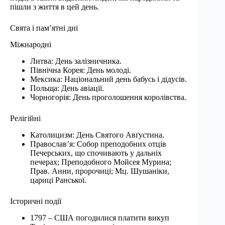
пішли з життя в цей день.
Свята і пам’ятні дні
Міжнародні
Литва: День залізничника.
Північна Корея: День молоді.
Мексика: Національний день бабусь і дідусів.
Польща: День авіації.
Чорногорія: День проголошення королівства.
Релігійні
Католицизм: День Святого Авґустина.
Православ’я: Собор преподобних отців
Печерських, що спочивають у дальніх
печерах; Преподобного Мойсея Мурина;
Прав. Анни, пророчиці; Мц. Шушаніки,
цариці Ранської.
Історичні події
1797 – США погодилися платити викуп