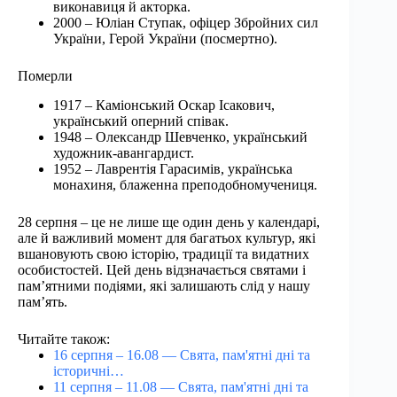
виконавиця й акторка.
2000 – Юліан Ступак, офіцер Збройних сил
України, Герой України (посмертно).
Померли
1917 – Каміонський Оскар Ісакович,
український оперний співак.
1948 – Олександр Шевченко, український
художник-авангардист.
1952 – Лаврентія Гарасимів, українська
монахиня, блаженна преподобномучениця.
28 серпня – це не лише ще один день у календарі,
але й важливий момент для багатьох культур, які
вшановують свою історію, традиції та видатних
особистостей. Цей день відзначається святами і
пам’ятними подіями, які залишають слід у нашу
пам’ять.
Читайте також:
16 серпня – 16.08 — Свята, пам'ятні дні та
історичні…
11 серпня – 11.08 — Свята, пам'ятні дні та