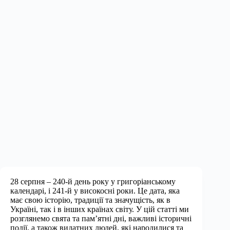
28 серпня – 240-й день року у григоріанському
календарі, і 241-й у високосні роки. Це дата, яка
має свою історію, традиції та значущість, як в
Україні, так і в інших країнах світу. У цій статті ми
розглянемо свята та пам’ятні дні, важливі історичні
події, а також видатних людей, які народилися та