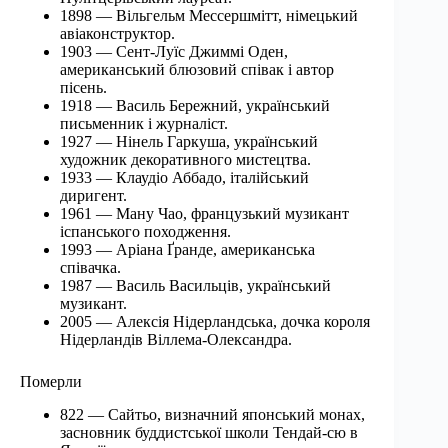
1898 — Вільгельм Мессершмітт, німецький
авіаконструктор.
1903 — Сент-Луїс Джиммі Оден,
американський блюзовий співак і автор
пісень.
1918 — Василь Бережний, український
письменник і журналіст.
1927 — Нінель Гаркуша, український
художник декоративного мистецтва.
1933 — Клаудіо Аббадо, італійський
диригент.
1961 — Ману Чао, французький музикант
іспанського походження.
1993 — Аріана Ґранде, американська
співачка.
1987 — Василь Васильців, український
музикант.
2005 — Алексія Нідерландська, дочка короля
Нідерландів Віллема-Олександра.
Померли
822 — Сайтьо, визначний японський монах,
засновник буддистської школи Тендай-сю в