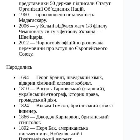
представники 50 держав підписали Статут
Організації Об’єднаних Націй.
1960 — проголошено незалежність
Мадагаскару.
2006 — у Кельні відбувся матч 1/8 фіналу
Чемпіонату світу з футболу Україна —
Швейцарія.
2012 — Чорногорія офіційно розпочала
перемовини про вступ до Європейського
Союзу.
Народились
1694 — Георг Брандт, шведський хімік,
відкрив хімічний елемент кобальт.
1810 — Василь Тарновський (старший),
український етнограф, історик права,
громадський діяч.
1824 — Вільям Томсон, британський фізик і
інженер.
1866 — Джордж Карнарвон, британський
єгиптолог.
1892 — Перл Бак, американська
письменниця, Нобелівський і
Пулітцерівський лауреат.