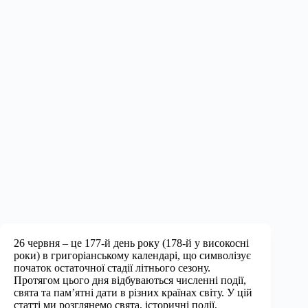
26 червня – це 177-й день року (178-й у високосні
роки) в григоріанському календарі, що символізує
початок остаточної стадії літнього сезону.
Протягом цього дня відбуваються численні події,
свята та пам’ятні дати в різних країнах світу. У цій
статті ми розглянемо свята, історичні події,