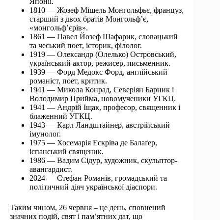
Японії.
1810 — Жозеф Мішель Монгольфьє, француз,
старший з двох братів Монгольф’є,
«монгольф’єрів».
1861 — Павел Йозеф Шафарик, словацький
та чеський поет, історик, філолог.
1919 — Олександр (Олелько) Островський,
український актор, режисер, письменник.
1939 — Форд Медокс Форд, англійський
романіст, поет, критик.
1941 — Микола Конрад, Северіян Барник і
Володимир Прийма, новомученики УГКЦ.
1941 — Андрій Іщак, професор, священник і
блаженний УГКЦ.
1943 — Карл Ландштайнер, австрійський
імунолог.
1975 — Хосемарія Ескріва де Балаґер,
іспанський священик.
1986 — Вадим Сідур, художник, скульптор-
авангардист.
2024 — Стефан Романів, громадський та
політичний діяч української діаспори.
Таким чином, 26 червня – це день, сповнений
значних подій, свят і пам’ятних дат, що