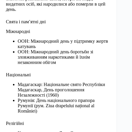
видатних осіб, які народилися або померли в цей
день.
Свята і пам’ятні дні
Міжнародні
ООН: Міжнародний день у підтримку жертв
катувань
ООН: Міжнародний день боротьби зі
зловживанням наркотиками й їхнім
незаконним обігом
Національні
Мадагаскар: Національне свято Республіки
Мадагаскар, День проголошення
Незалежності (1960)
Румунія: День національного прапора
Румунії (рум. Ziua drapelului național al
României)
Релігійні