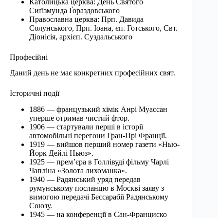
Католицька церква: День Святого
Сиґізмунда Ґораздовського
Православна церква: Прп. Давида
Солунського, Прп. Іоана, єп. Готського, Свт.
Діонісія, архієп. Суздальського
Професійні
Даний день не має конкретних професійних свят.
Історичні події
1886 — французький хімік Анрі Муассан
уперше отримав чистий фтор.
1906 — стартували перші в історії
автомобільні перегони Гран-Прі Франції.
1919 — вийшов перший номер газети «Нью-
Йорк Дейлі Ньюз».
1925 — прем’єра в Голлівуді фільму Чарлі
Чапліна «Золота лихоманка».
1940 — Радянський уряд передав
румунському посланцю в Москві заяву з
вимогою передачі Бессарабії Радянському
Союзу.
1945 — на конференції в Сан-Франциско