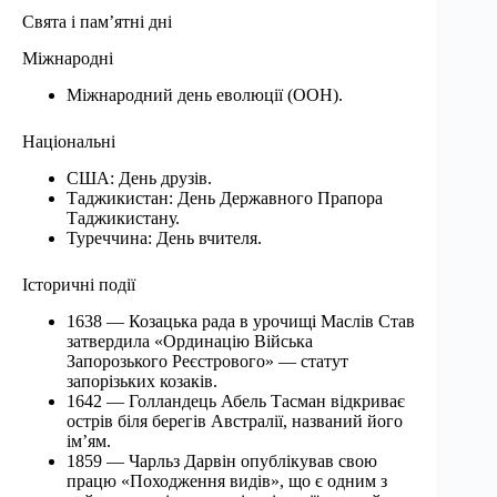
Свята і пам’ятні дні
Міжнародні
Міжнародний день еволюції (ООН).
Національні
США: День друзів.
Таджикистан: День Державного Прапора
Таджикистану.
Туреччина: День вчителя.
Історичні події
1638 — Козацька рада в урочищі Маслів Став
затвердила «Ординацію Війська
Запорозького Реєстрового» — статут
запорізьких козаків.
1642 — Голландець Абель Тасман відкриває
острів біля берегів Австралії, названий його
ім’ям.
1859 — Чарльз Дарвін опублікував свою
працю «Походження видів», що є одним з