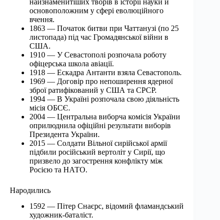
найзнаменитіших творів в історії науки й
основоположним у сфері еволюційного
вчення.
1863 — Початок битви при Чаттанузі (по 25
листопада) під час Громадянської війни в
США.
1910 — У Севастополі розпочала роботу
офіцерська школа авіації.
1918 — Ескадра Антанти взяла Севастополь.
1969 — Договір про непоширення ядерної
зброї ратифікований у США та СРСР.
1994 — В Україні розпочала свою діяльність
місія ОБСЄ.
2004 — Центральна виборча комісія України
оприлюднила офіційні результати виборів
Президента України.
2015 — Солдати Вільної сирійської армії
підбили російський вертоліт у Сирії, що
призвело до загострення конфлікту між
Росією та НАТО.
Народились
1592 — Пітер Снаєрс, відомий фламандський
художник-баталіст.