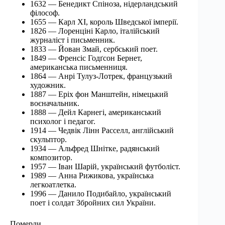
1632 — Бенедикт Спіноза, нідерландський
філософ.
1655 — Карл XI, король Шведської імперії.
1826 — Лоренціні Карло, італійський
журналіст і письменник.
1833 — Йован Змай, сербський поет.
1849 — Френсіс Годґсон Бернет,
американська письменниця.
1864 — Анрі Тулуз-Лотрек, французький
художник.
1887 — Еріх фон Манштейн, німецький
воєначальник.
1888 — Дейл Карнегі, американський
психолог і педагог.
1914 — Чедвік Лінн Расселл, англійський
скульптор.
1934 — Альфред Шнітке, радянський
композитор.
1957 — Іван Шарій, український футболіст.
1989 — Анна Рижикова, українська
легкоатлетка.
1996 — Данило Подибайло, український
поет і солдат Збройних сил України.
Померли