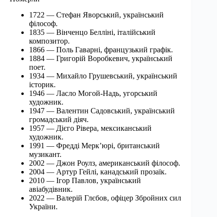
1722 — Стефан Яворський, український
філософ.
1835 — Вінченцо Белліні, італійський
композитор.
1866 — Поль Гаварні, французький графік.
1884 — Григорій Воробкевич, український
поет.
1934 — Михайло Грушевський, український
історик.
1946 — Ласло Могой-Надь, угорський
художник.
1947 — Валентин Садовський, український
громадський діяч.
1957 — Дієго Рівера, мексиканський
художник.
1991 — Фредді Мерк’юрі, британський
музикант.
2002 — Джон Роулз, американський філософ.
2004 — Артур Гейлі, канадський прозаїк.
2010 — Ігор Павлов, український
авіабудівник.
2022 — Валерій Глєбов, офіцер Збройних сил
України.